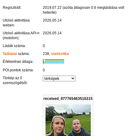
Regisztrált:
2019.07.22 (azóta átlagosan 0.6 megtalálása volt
hetente)
Utolsó aktivitása
2026.05.14
weben:
Utolsó aktivitása API-n
2026.05.14
(mobilon):
Ládák száma:
0
Találatai
száma:
238,
statisztika
K
Értékelései átlaga:
R
W
POI pontok száma:
0
Térkép az ő
szemszögéből:
received_977765463510215