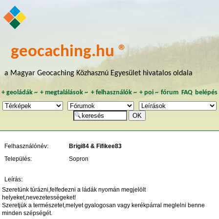
geocaching.hu ®
a Magyar Geocaching Közhasznú Egyesület hivatalos oldala
+
geoládák
~
+
megtalálások
~
+
felhasználók
~
+
poi
~
fórum
FAQ
belépés
Felhasználónév:
Brigi84 & Fifikee83
Település:
Sopron
Leírás:
Szeretünk túrázni,felfedezni a ládák nyomán megjelölt
helyeket,nevezetességeket!
Szeretjük a természetet,melyet gyalogosan vagy kerékpárral meglelni benne
minden szépségét.