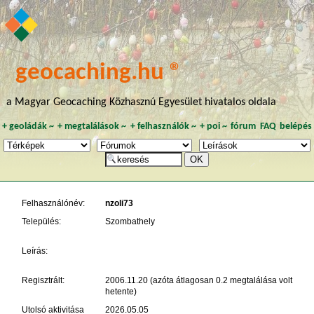
geocaching.hu ®
a Magyar Geocaching Közhasznú Egyesület hivatalos oldala
+
geoládák
~
+
megtalálások
~
+
felhasználók
~
+
poi
~
fórum
FAQ
belépés
Felhasználónév:
nzoli73
Település:
Szombathely
Leírás:
Regisztrált:
2006.11.20 (azóta átlagosan 0.2 megtalálása volt
hetente)
Utolsó aktivitása
2026.05.05