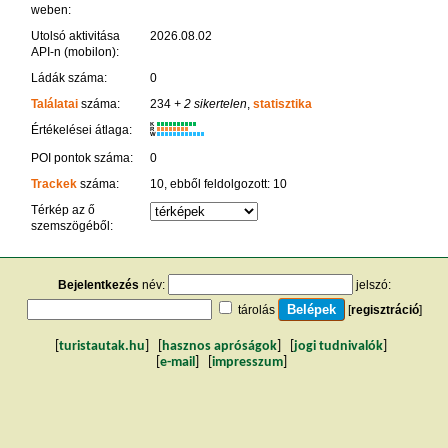
weben:
Utolsó aktivitása
2026.08.02
API-n (mobilon):
Ládák száma:
0
Találatai
száma:
234
+ 2 sikertelen
,
statisztika
K
Értékelései átlaga:
R
W
POI pontok száma:
0
Trackek
száma:
10, ebből feldolgozott: 10
Térkép az ő
szemszögéből:
Bejelentkezés
név:
jelszó:
tárolás
[
regisztráció
]
[
turistautak.hu
] [
hasznos apróságok
] [
jogi tudnivalók
]
[
e-mail
] [
impresszum
]