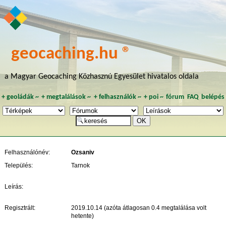
geocaching.hu ®
a Magyar Geocaching Közhasznú Egyesület hivatalos oldala
+
geoládák
~
+
megtalálások
~
+
felhasználók
~
+
poi
~
fórum
FAQ
belépés
Felhasználónév:
Ozsaniv
Település:
Tarnok
Leírás:
Regisztrált:
2019.10.14 (azóta átlagosan 0.4 megtalálása volt
hetente)