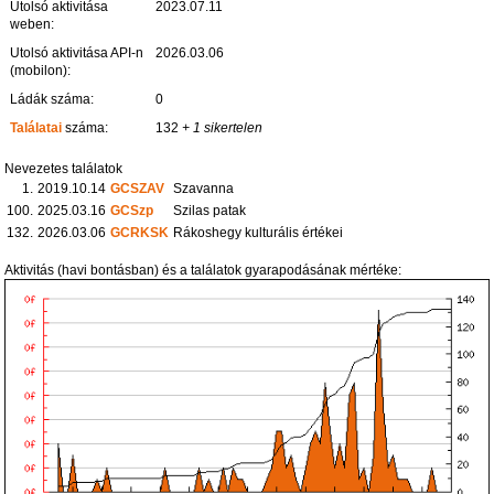
Utolsó aktivitása
2023.07.11
weben:
Utolsó aktivitása API-n
2026.03.06
(mobilon):
Ládák száma:
0
Találatai
száma:
132
+ 1 sikertelen
Nevezetes találatok
1.
2019.10.14
GCSZAV
Szavanna
100.
2025.03.16
GCSzp
Szilas patak
132.
2026.03.06
GCRKSK
Rákoshegy kulturális értékei
Aktivitás (havi bontásban) és a találatok gyarapodásának mértéke: