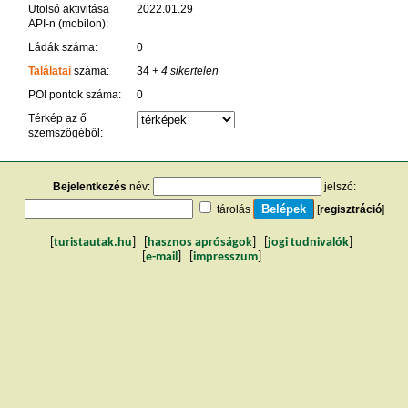
Utolsó aktivitása
2022.01.29
API-n (mobilon):
Ládák száma:
0
Találatai
száma:
34
+ 4 sikertelen
POI pontok száma:
0
Térkép az ő
szemszögéből:
Bejelentkezés
név:
jelszó:
tárolás
[
regisztráció
]
[
turistautak.hu
] [
hasznos apróságok
] [
jogi tudnivalók
]
[
e-mail
] [
impresszum
]