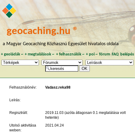
geocaching.hu ®
a Magyar Geocaching Közhasznú Egyesület hivatalos oldala
+
geoládák
~
+
megtalálások
~
+
felhasználók
~
+
poi
~
fórum
FAQ
belépés
Felhasználónév:
Vadasz.reka98
Leírás:
Regisztrált:
2019.11.03 (azóta átlagosan 0.1 megtalálása volt
hetente)
Utolsó aktivitása
2021.04.24
weben: