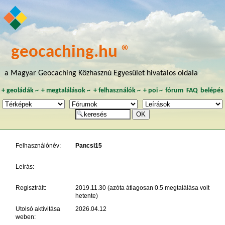
geocaching.hu ®
a Magyar Geocaching Közhasznú Egyesület hivatalos oldala
+
geoládák
~
+
megtalálások
~
+
felhasználók
~
+
poi
~
fórum
FAQ
belépés
Felhasználónév:
Pancsi15
Leírás:
Regisztrált:
2019.11.30 (azóta átlagosan 0.5 megtalálása volt
hetente)
Utolsó aktivitása
2026.04.12
weben: