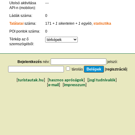
Utolsó aktivitása
---
API-n (mobilon):
Ládák száma:
0
Találatai
száma:
171
+ 1 sikertelen
+ 1 egyéb
,
statisztika
POI pontok száma:
0
Térkép az ő
szemszögéből:
Bejelentkezés
név:
jelszó:
tárolás
[
regisztráció
]
[
turistautak.hu
] [
hasznos apróságok
] [
jogi tudnivalók
]
[
e-mail
] [
impresszum
]