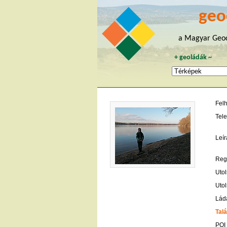
geo
a Magyar Geoc
+
geoládák
~
Fel
Tele
Leír
Regi
Utol
Utol
Lád
Talá
POI