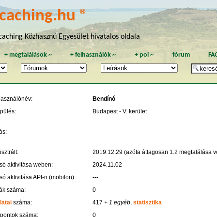
caching.hu ®
aching Közhasznú Egyesület hivatalos oldala
+
megtalálások
~
+
felhasználók
~
+
poi
~
fórum
FA
használónév:
Bendínó
pülés:
Budapest - V. kerület
ás:
sztrált:
2019.12.29 (azóta átlagosan 1.2 megtalálása vo
só aktivitása weben:
2024.11.02
só aktivitása API-n (mobilon):
---
ák száma:
0
latai
száma:
417
+ 1 egyéb
,
statisztika
 pontok száma:
0