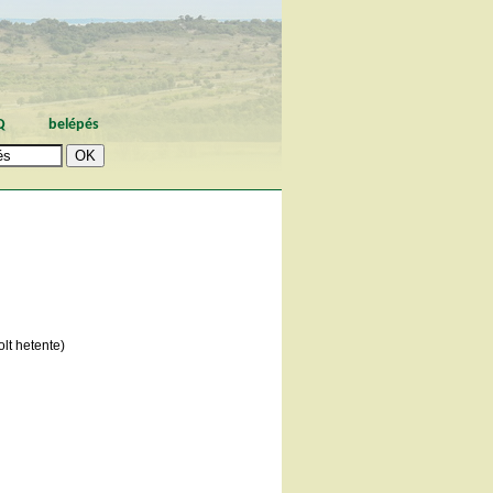
Q
belépés
lt hetente)