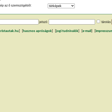
kép az ő szemszögéből:
jelszó:
tárolás
uristautak.hu
] [
hasznos apróságok
] [
jogi tudnivalók
] [
e-mail
] [
impresszu