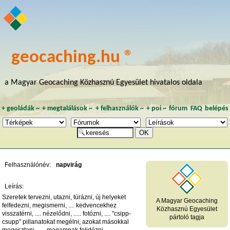
geocaching.hu ®
a Magyar Geocaching Közhasznú Egyesület hivatalos oldala
+
geoládák
~
+
megtalálások
~
+
felhasználók
~
+
poi
~
fórum
FAQ
belépés
Felhasználónév:
napvirág
Leírás:
Szeretek tervezni, utazni, túrázni, új helyeket
A Magyar Geocaching
felfedezni, megismerni, .... kedvencekhez
Közhasznú Egyesület
visszatérni, .... nézelődni, ..... fotózni, .... "csipp-
pártoló tagja
csupp" pillanatokat megélni, azokat másokkal