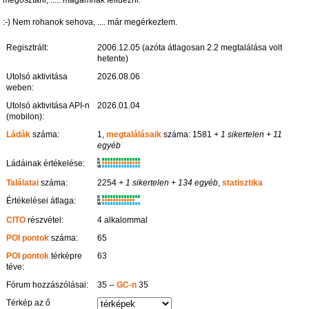
megosztani, ..... magamnak felidézni.
:-) Nem rohanok sehova, .... már megérkeztem.
Regisztrált:
2006.12.05 (azóta átlagosan 2.2 megtalálása volt
hetente)
Utolsó aktivitása
2026.08.06
weben:
Utolsó aktivitása API-n
2026.01.04
(mobilon):
Ládák
száma:
1,
megtalálásaik
száma: 1581
+ 1 sikertelen
+ 11
egyéb
K
Ládáinak értékelése:
R
W
Találatai
száma:
2254
+ 1 sikertelen
+ 134 egyéb
,
statisztika
K
Értékelései átlaga:
R
W
CITO
részvétel:
4 alkalommal
POI pontok
száma:
65
POI pontok
térképre
63
téve:
Fórum hozzászólásai:
35 --
GC-n
35
Térkép az ő