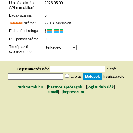
Utolsó aktivitása
2026.05.09
API-n (mobilon):
Ládák száma:
0
Találatai
száma:
77
+ 1 sikertelen
K
Értékelései átlaga:
R
W
POI pontok száma:
0
Térkép az ő
szemszögéből:
Bejelentkezés
név:
jelszó:
tárolás
[
regisztráció
]
[
turistautak.hu
] [
hasznos apróságok
] [
jogi tudnivalók
]
[
e-mail
] [
impresszum
]