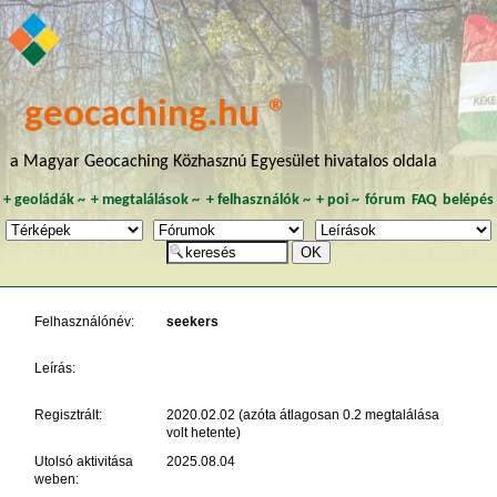
geocaching.hu ®
a Magyar Geocaching Közhasznú Egyesület hivatalos oldala
+
geoládák
~
+
megtalálások
~
+
felhasználók
~
+
poi
~
fórum
FAQ
belépés
Felhasználónév:
seekers
Leírás:
Regisztrált:
2020.02.02 (azóta átlagosan 0.2 megtalálása
volt hetente)
Utolsó aktivitása
2025.08.04
weben: