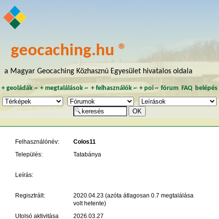
geocaching.hu ®
a Magyar Geocaching Közhasznú Egyesület hivatalos oldala
+
geoládák
~
+
megtalálások
~
+
felhasználók
~
+
poi
~
fórum
FAQ
belépés
Felhasználónév:
Colos11
Település:
Tatabánya
Leírás:
Regisztrált:
2020.04.23 (azóta átlagosan 0.7 megtalálása
volt hetente)
Utolsó aktivitása
2026.03.27