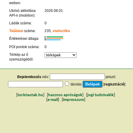
weben:
Utolsó aktivitása
2026.08.01
API-n (mobilon):
Ládák száma:
0
Találatai
száma:
235,
statisztika
K
Értékelései átlaga:
R
W
POI pontok száma:
0
Térkép az ő
szemszögéből:
Bejelentkezés
név:
jelszó:
tárolás
[
regisztráció
]
[
turistautak.hu
] [
hasznos apróságok
] [
jogi tudnivalók
]
[
e-mail
] [
impresszum
]