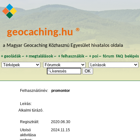
geocaching.hu ®
a Magyar Geocaching Közhasznú Egyesület hivatalos oldala
+
geoládák
~
+
megtalálások
~
+
felhasználók
~
+
poi
~
fórum
FAQ
belépés
Felhasználónév:
promontor
Leírás:
Alkalmi túrázó.
Regisztrált:
2020.06.30
Utolsó
2024.11.15
aktivitása
weben: