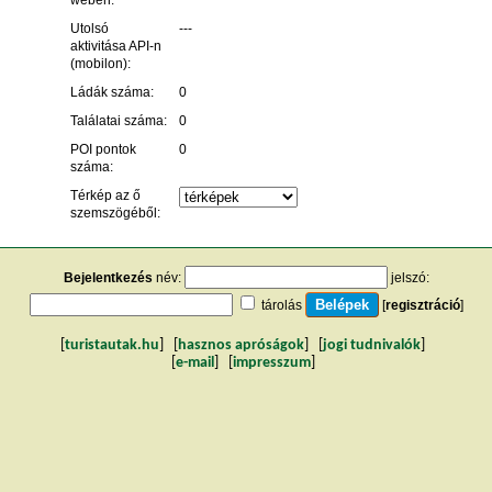
Utolsó
---
aktivitása API-n
(mobilon):
Ládák száma:
0
Találatai száma:
0
POI pontok
0
száma:
Térkép az ő
szemszögéből:
Bejelentkezés
név:
jelszó:
tárolás
[
regisztráció
]
[
turistautak.hu
] [
hasznos apróságok
] [
jogi tudnivalók
]
[
e-mail
] [
impresszum
]