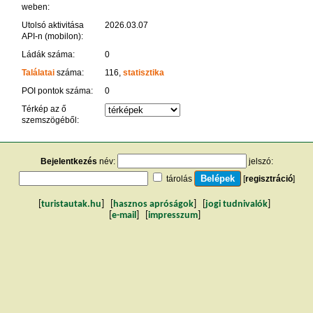
weben:
Utolsó aktivitása
2026.03.07
API-n (mobilon):
Ládák száma:
0
Találatai
száma:
116,
statisztika
POI pontok száma:
0
Térkép az ő
szemszögéből:
Bejelentkezés
név:
jelszó:
tárolás
[
regisztráció
]
[
turistautak.hu
] [
hasznos apróságok
] [
jogi tudnivalók
]
[
e-mail
] [
impresszum
]