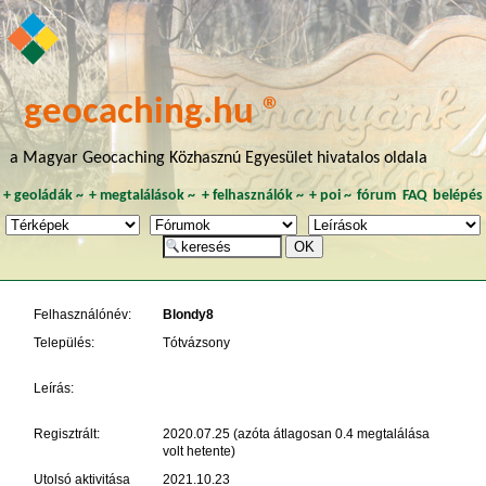
geocaching.hu ®
a Magyar Geocaching Közhasznú Egyesület hivatalos oldala
+
geoládák
~
+
megtalálások
~
+
felhasználók
~
+
poi
~
fórum
FAQ
belépés
Felhasználónév:
Blondy8
Település:
Tótvázsony
Leírás:
Regisztrált:
2020.07.25 (azóta átlagosan 0.4 megtalálása
volt hetente)
Utolsó aktivitása
2021.10.23