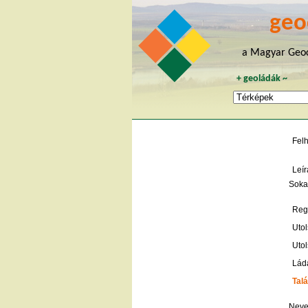
geo
a Magyar Geoc
+
geoládák
~
Fel
Leír
Soka
Regi
Utol
Utol
Lád
Talá
Neve