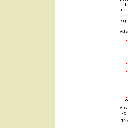
1.
100.
200.
287.
Aktiv
A leg
POI
Tér