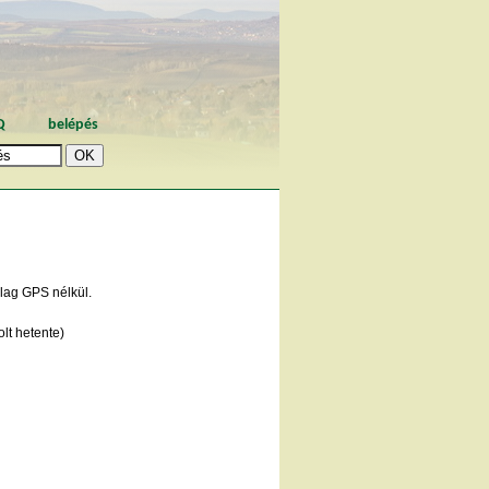
Q
belépés
ólag GPS nélkül.
lt hetente)