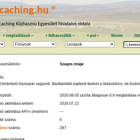
caching.hu ®
aching Közhasznú Egyesület hivatalos oldala
+
megtalálások
~
+
felhasználók
~
+
poi
~
fórum
FA
használónév:
Szagos müge
ás:
t kiránduló házaspár vagyunk. Barátainktól kaptunk kedvet a ládázáshoz, de kizár
sztrált:
2020.08.05 (azóta átlagosan 0.9 megtalálása vo
só aktivitása weben:
2026.07.22
só aktivitása API-n (mobilon):
---
ák száma:
0
latai
száma:
287
zetes találatok