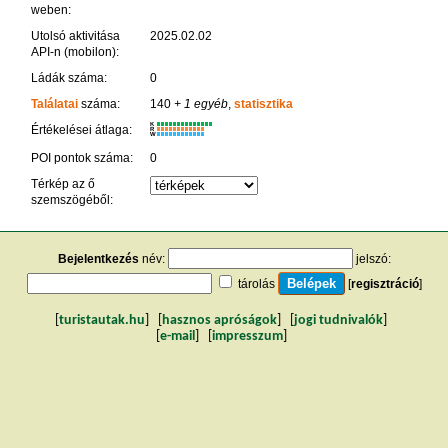
weben:
Utolsó aktivitása
2025.02.02
API-n (mobilon):
Ládák száma:
0
Találatai
száma:
140
+ 1 egyéb
,
statisztika
K
Értékelései átlaga:
R
W
POI pontok száma:
0
Térkép az ő
szemszögéből:
Bejelentkezés
név:
jelszó:
tárolás
[
regisztráció
]
[
turistautak.hu
] [
hasznos apróságok
] [
jogi tudnivalók
]
[
e-mail
] [
impresszum
]