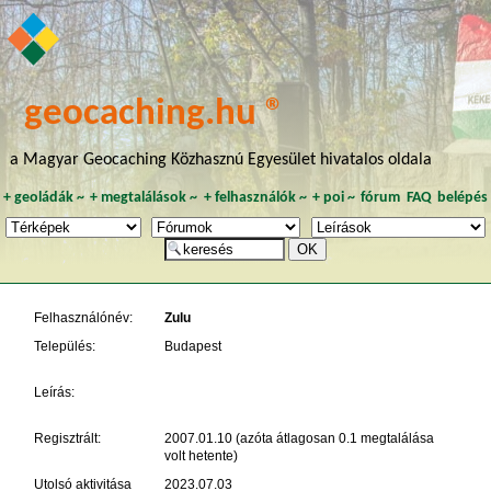
geocaching.hu ®
a Magyar Geocaching Közhasznú Egyesület hivatalos oldala
+
geoládák
~
+
megtalálások
~
+
felhasználók
~
+
poi
~
fórum
FAQ
belépés
Felhasználónév:
Zulu
Település:
Budapest
Leírás:
Regisztrált:
2007.01.10 (azóta átlagosan 0.1 megtalálása
volt hetente)
Utolsó aktivitása
2023.07.03