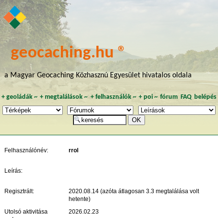
geocaching.hu ®
a Magyar Geocaching Közhasznú Egyesület hivatalos oldala
+
geoládák
~
+
megtalálások
~
+
felhasználók
~
+
poi
~
fórum
FAQ
belépés
Felhasználónév:
rrol
Leírás:
Regisztrált:
2020.08.14 (azóta átlagosan 3.3 megtalálása volt
hetente)
Utolsó aktivitása
2026.02.23