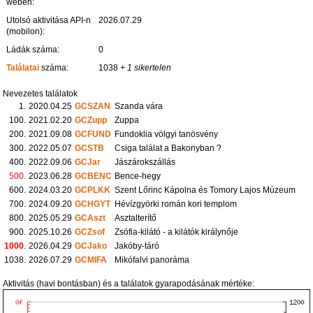
weben:
Utolsó aktivitása API-n
2026.07.29
(mobilon):
Ládák száma:
0
Találatai
száma:
1038
+ 1 sikertelen
Nevezetes találatok
1.
2020.04.25
GCSZAN
Szanda vára
100.
2021.02.20
GCZupp
Zuppa
200.
2021.09.08
GCFUND
Fundoklia völgyi tanösvény
300.
2022.05.07
GCSTB
Csiga találat a Bakonyban ?
400.
2022.09.06
GCJar
Jászárokszállás
500
.
2023.06.28
GCBENC
Bence-hegy
600.
2024.03.20
GCPLKK
Szent Lőrinc Kápolna és Tomory Lajos Múzeum
700.
2024.09.20
GCHGYT
Hévízgyörki román kori templom
800.
2025.05.29
GCAszt
Asztalterítő
900.
2025.10.26
GCZsof
Zsófia-kilátó - a kilátók királynője
1000
.
2026.04.29
GCJako
Jakóby-táró
1038.
2026.07.29
GCMIFA
Mikófalvi panoráma
Aktivitás (havi bontásban) és a találatok gyarapodásának mértéke: