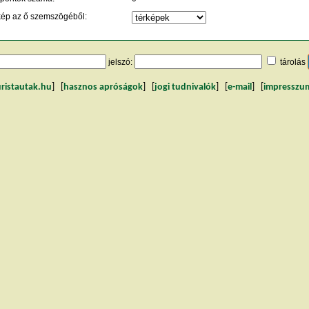
kép az ő szemszögéből:
jelszó:
tárolás
uristautak.hu
] [
hasznos apróságok
] [
jogi tudnivalók
] [
e-mail
] [
impresszu