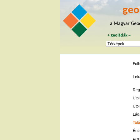
geo
a Magyar Geoc
+
geoládák
~
Fel
Leír
Regi
Utol
Utol
Lád
Talá
Érté
POI