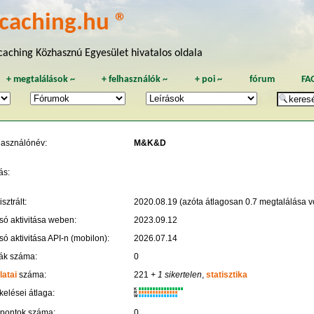
caching.hu ®
aching Közhasznú Egyesület hivatalos oldala
+
megtalálások
~
+
felhasználók
~
+
poi
~
fórum
FA
használónév:
M&K&D
ás:
sztrált:
2020.08.19 (azóta átlagosan 0.7 megtalálása vo
só aktivitása weben:
2023.09.12
só aktivitása API-n (mobilon):
2026.07.14
ák száma:
0
latai
száma:
221
+ 1 sikertelen
,
statisztika
K
kelései átlaga:
R
W
 pontok száma:
0