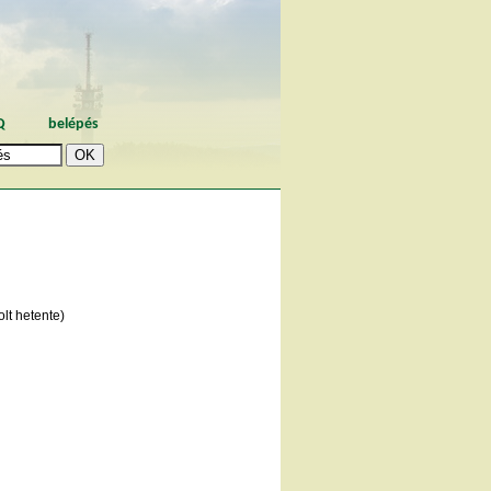
Q
belépés
lt hetente)