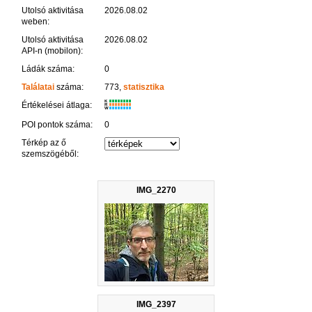
Utolsó aktivitása
2026.08.02
weben:
Utolsó aktivitása
2026.08.02
API-n (mobilon):
Ládák száma:
0
Találatai
száma:
773,
statisztika
K
Értékelései átlaga:
R
W
POI pontok száma:
0
Térkép az ő
szemszögéből:
IMG_2270
IMG_2397