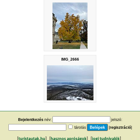
IMG_2666
Bejelentkezés
név:
jelszó:
tárolás
[
regisztráció
]
[
turistautak.hu
] [
hasznos apróságok
] [
jogi tudnivalók
]