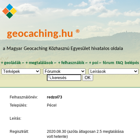
geocaching.hu ®
a Magyar Geocaching Közhasznú Egyesület hivatalos oldala
+
geoládák
~
+
megtalálások
~
+
felhasználók
~
+
poi
~
fórum
FAQ
belépés
Felhasználónév:
redzol73
Település:
Pécel
Leírás:
Regisztrált:
2020.08.30 (azóta átlagosan 2.5 megtalálása
volt hetente)