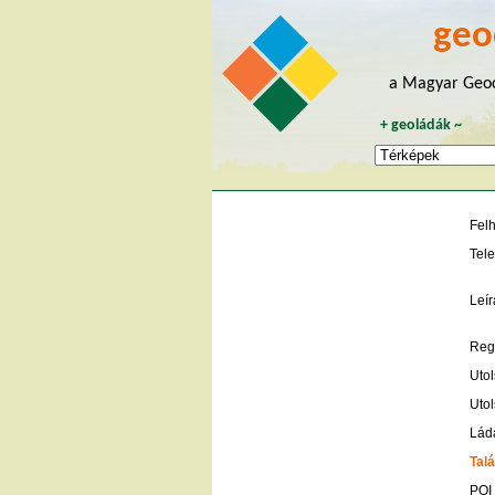
geo
a Magyar Geoc
+
geoládák
~
Fel
Tele
Leír
Regi
Utol
Utol
Lád
Talá
POI