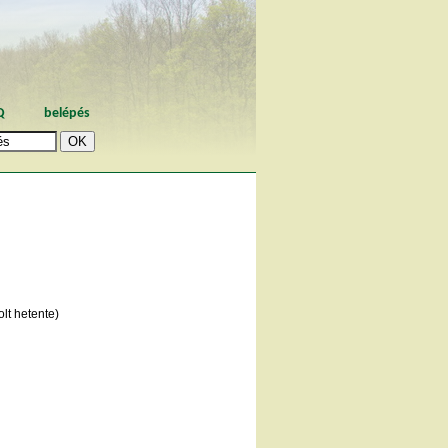
Q
belépés
lt hetente)