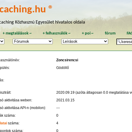
caching.hu ®
aching Közhasznú Egyesület hivatalos oldala
+
megtalálások
~
+
felhasználók
~
+
poi
~
fórum
FA
használónév:
Zoncsirencsi
pülés:
Gödöllő
ás:
sztrált:
2020.09.19 (azóta átlagosan 0.0 megtalálása vo
só aktivitása weben:
2021.03.15
só aktivitása API-n (mobilon):
---
ák száma:
0
latai
száma:
4
 pontok száma:
0