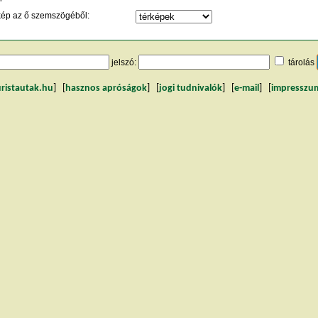
kép az ő szemszögéből:
jelszó:
tárolás
uristautak.hu
] [
hasznos apróságok
] [
jogi tudnivalók
] [
e-mail
] [
impresszu