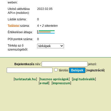
weben:
Utolsó aktivitása
2022.02.05
API-n (mobilon):
Ládák száma:
0
Találatai
száma:
4
+ 2 sikertelen
K
Értékelései átlaga:
R
W
POI pontok száma:
0
Térkép az ő
szemszögéből:
Bejelentkezés
név:
jelszó:
tárolás
[
regisztráció
]
[
turistautak.hu
] [
hasznos apróságok
] [
jogi tudnivalók
]
[
e-mail
] [
impresszum
]