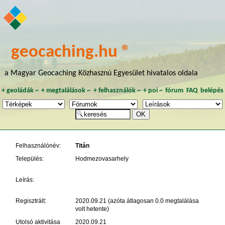
geocaching.hu ®
a Magyar Geocaching Közhasznú Egyesület hivatalos oldala
+
geoládák
~
+
megtalálások
~
+
felhasználók
~
+
poi
~
fórum
FAQ
belépés
Felhasználónév:
Titán
Település:
Hodmezovasarhely
Leírás:
Regisztrált:
2020.09.21 (azóta átlagosan 0.0 megtalálása
volt hetente)
Utolsó aktivitása
2020.09.21