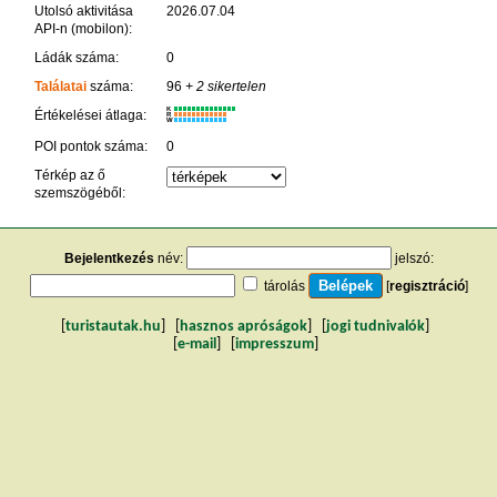
Utolsó aktivitása
2026.07.04
API-n (mobilon):
Ládák száma:
0
Találatai
száma:
96
+ 2 sikertelen
K
Értékelései átlaga:
R
W
POI pontok száma:
0
Térkép az ő
szemszögéből:
Bejelentkezés
név:
jelszó:
tárolás
[
regisztráció
]
[
turistautak.hu
] [
hasznos apróságok
] [
jogi tudnivalók
]
[
e-mail
] [
impresszum
]