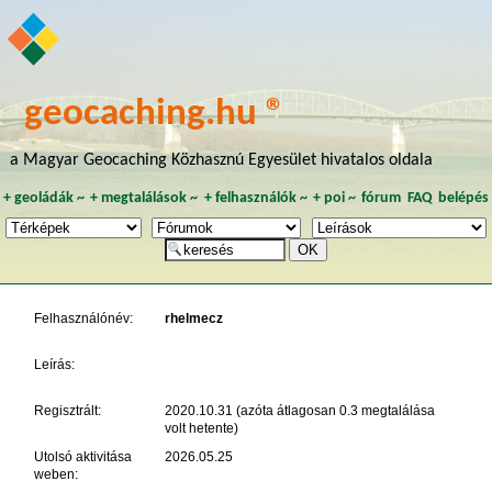
geocaching.hu ®
a Magyar Geocaching Közhasznú Egyesület hivatalos oldala
+
geoládák
~
+
megtalálások
~
+
felhasználók
~
+
poi
~
fórum
FAQ
belépés
Felhasználónév:
rhelmecz
Leírás:
Regisztrált:
2020.10.31 (azóta átlagosan 0.3 megtalálása
volt hetente)
Utolsó aktivitása
2026.05.25
weben: