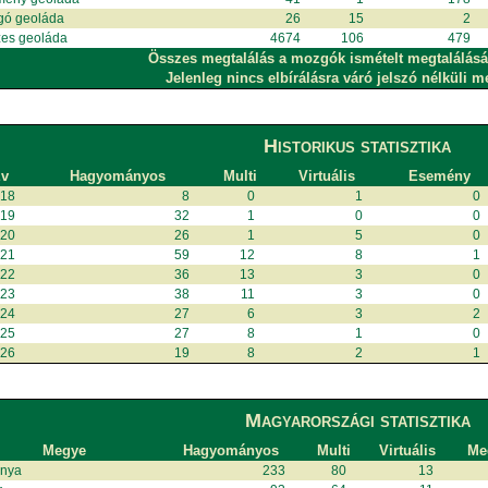
gó geoláda
26
15
2
es geoláda
4674
106
479
Összes megtalálás a mozgók ismételt megtalálásá
Jelenleg nincs elbírálásra váró jelszó nélküli m
Historikus statisztika
v
Hagyományos
Multi
Virtuális
Esemény
018
8
0
1
0
019
32
1
0
0
020
26
1
5
0
021
59
12
8
1
022
36
13
3
0
023
38
11
3
0
024
27
6
3
2
025
27
8
1
0
026
19
8
2
1
Magyarországi statisztika
Megye
Hagyományos
Multi
Virtuális
Meg
anya
233
80
13