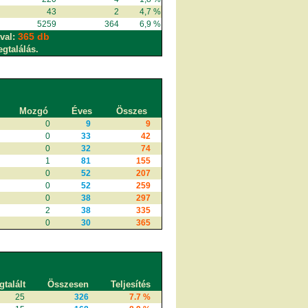
43
2
4,7 %
5259
364
6,9 %
365 db
val:
egtalálás.
Mozgó
Éves
Összes
0
9
9
0
33
42
0
32
74
1
81
155
0
52
207
0
52
259
0
38
297
2
38
335
0
30
365
talált
Összesen
Teljesítés
25
326
7.7 %