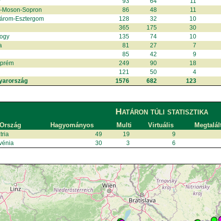
r
93
64
11
r-Moson-Sopron
86
48
11
árom-Esztergom
128
32
10
365
175
30
ogy
135
74
10
a
81
27
7
85
42
9
zprém
249
90
18
121
50
4
yarország
1576
682
123
Határon túli statisztika
Ország
Hagyományos
Multi
Virtuális
Megtalál
tria
49
19
9
vénia
30
3
6