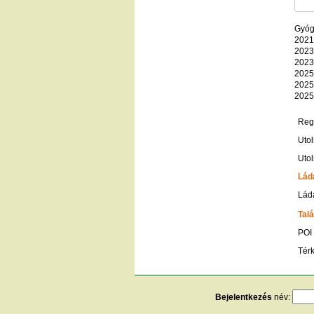
Gyógy
2021
2023
2023
2025
2025
2025
Regi
Utol
Utol
Lád
Ládá
Talá
POI
Tér
Bejelentkezés
név: