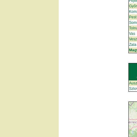
Fejé
Győ
Kom
Pest
Som
Toln
Vas
Ves
Zala
Mag
Ausz
Szlo