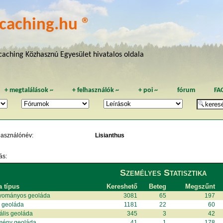
caching.hu ®
aching Közhasznú Egyesület hivatalos oldala
+
megtalálások
~
+
felhasználók
~
+
poi
~
fórum
FA
használónév:
Lisianthus
ás:
Személyes Statisztika
a típus
Kereshető
Beteg
Megszűnt
yományos geoláda
3081
65
197
i geoláda
1181
22
60
uális geoláda
345
3
42
mény geoláda
41
1
178