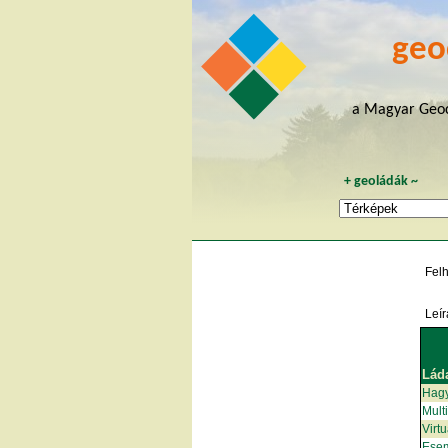
geo
a Magyar Geoc
+
geoládák
~
Fel
Leír
Lád
Hag
Mult
Virt
Ese