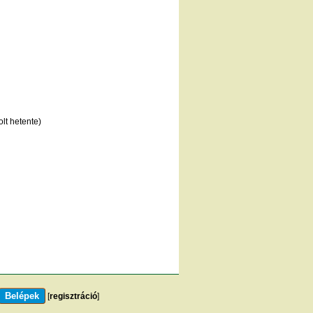
lt hetente)
[
regisztráció
]