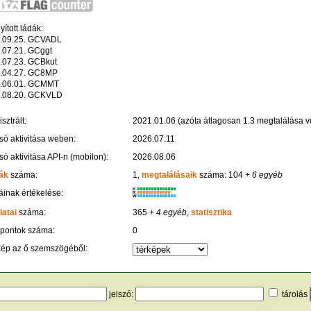
ított ládák:
.09.25. GCVADL
.07.21. GCggt
.07.23. GCBkut
.04.27. GC8MP
.06.01. GCMMT
.08.20. GCKVLD
sztrált:
2021.01.06 (azóta átlagosan 1.3 megtalálása vo
só aktivitása weben:
2026.07.11
só aktivitása API-n (mobilon):
2026.08.06
ák
száma:
1,
megtalálásaik
száma: 104
+ 6 egyéb
K
inak értékelése:
R
W
latai
száma:
365
+ 4 egyéb
,
statisztika
 pontok száma:
0
kép az ő szemszögéből:
jelszó:
tárolás