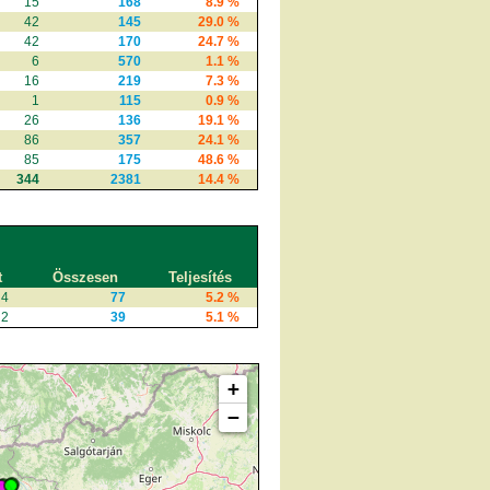
15
168
8.9 %
42
145
29.0 %
42
170
24.7 %
6
570
1.1 %
16
219
7.3 %
1
115
0.9 %
26
136
19.1 %
86
357
24.1 %
85
175
48.6 %
344
2381
14.4 %
t
Összesen
Teljesítés
4
77
5.2 %
2
39
5.1 %
+
−