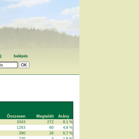
Q
belépés
Összesen
Megtalált
Arány
3343
272
8,1 %
1263
60
4,8 %
390
26
6,7 %
220
4
1,8 %