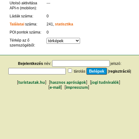
Utolsó aktivitása
---
API-n (mobilon):
Ládák száma:
0
Találatai
száma:
241,
statisztika
POI pontok száma:
0
Térkép az ő
szemszögéből:
Bejelentkezés
név:
jelszó:
tárolás
[
regisztráció
]
[
turistautak.hu
] [
hasznos apróságok
] [
jogi tudnivalók
]
[
e-mail
] [
impresszum
]