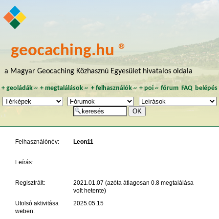
geocaching.hu ®
a Magyar Geocaching Közhasznú Egyesület hivatalos oldala
+
geoládák
~
+
megtalálások
~
+
felhasználók
~
+
poi
~
fórum
FAQ
belépés
Felhasználónév:
Leon11
Leírás:
Regisztrált:
2021.01.07 (azóta átlagosan 0.8 megtalálása
volt hetente)
Utolsó aktivitása
2025.05.15
weben: