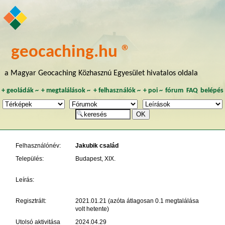
geocaching.hu ®
a Magyar Geocaching Közhasznú Egyesület hivatalos oldala
+
geoládák
~
+
megtalálások
~
+
felhasználók
~
+
poi
~
fórum
FAQ
belépés
Felhasználónév:
Jakubik család
Település:
Budapest, XIX.
Leírás:
Regisztrált:
2021.01.21 (azóta átlagosan 0.1 megtalálása
volt hetente)
Utolsó aktivitása
2024.04.29