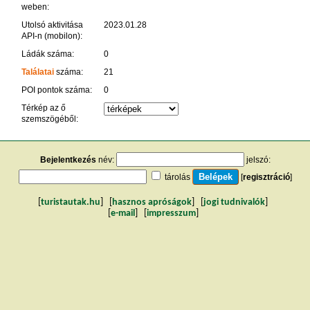
weben:
Utolsó aktivitása
2023.01.28
API-n (mobilon):
Ládák száma:
0
Találatai
száma:
21
POI pontok száma:
0
Térkép az ő
szemszögéből:
Bejelentkezés
név:
jelszó:
tárolás
[
regisztráció
]
[
turistautak.hu
] [
hasznos apróságok
] [
jogi tudnivalók
]
[
e-mail
] [
impresszum
]