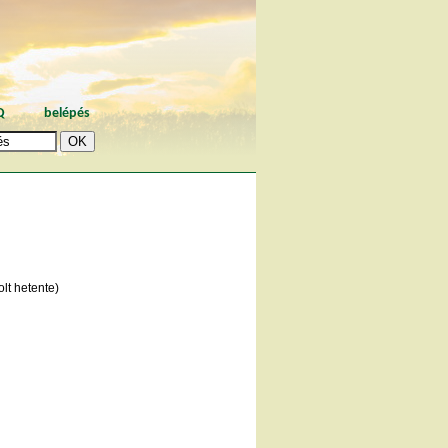
Q
belépés
lt hetente)