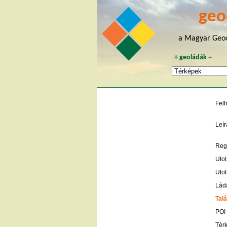
geo
a Magyar Geoc
+
geoládák
~
Fel
Leír
Regi
Utol
Utol
Lád
Talá
POI
Tér