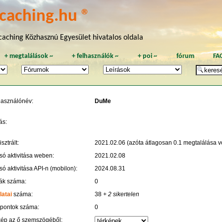
caching.hu ®
aching Közhasznú Egyesület hivatalos oldala
+
megtalálások
~
+
felhasználók
~
+
poi
~
fórum
FA
használónév:
DuMe
ás:
sztrált:
2021.02.06 (azóta átlagosan 0.1 megtalálása vo
só aktivitása weben:
2021.02.08
só aktivitása API-n (mobilon):
2024.08.31
ák száma:
0
latai
száma:
38
+ 2 sikertelen
 pontok száma:
0
kép az ő szemszögéből: