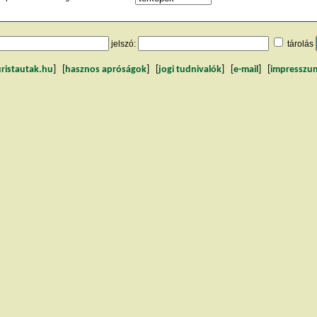
jelszó:
tárolás
uristautak.hu
] [
hasznos apróságok
] [
jogi tudnivalók
] [
e-mail
] [
impresszu