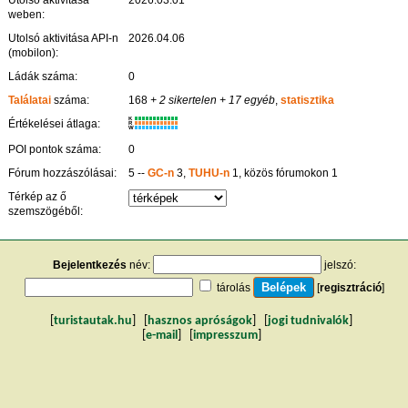
weben:
Utolsó aktivitása API-n
2026.04.06
(mobilon):
Ládák száma:
0
Találatai
száma:
168
+ 2 sikertelen
+ 17 egyéb
,
statisztika
K
Értékelései átlaga:
R
W
POI pontok száma:
0
Fórum hozzászólásai:
5 --
GC-n
3,
TUHU-n
1, közös fórumokon 1
Térkép az ő
szemszögéből:
Bejelentkezés
név:
jelszó:
tárolás
[
regisztráció
]
[
turistautak.hu
] [
hasznos apróságok
] [
jogi tudnivalók
]
[
e-mail
] [
impresszum
]