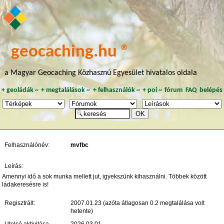
geocaching.hu ®
a Magyar Geocaching Közhasznú Egyesület hivatalos oldala
+
geoládák
~
+
megtalálások
~
+
felhasználók
~
+
poi
~
fórum
FAQ
belépés
Felhasználónév:
mvfbc
Leírás:
Amennyi idő a sok munka mellett jut, igyekszünk kihasználni. Többek között
ládakeresésre is!
Regisztrált:
2007.01.23 (azóta átlagosan 0.2 megtalálása volt
hetente)
Utolsó aktivitása
2026.03.01