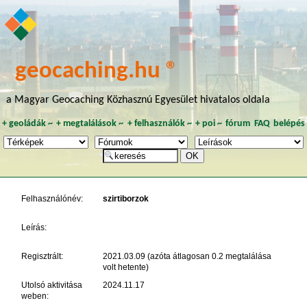
geocaching.hu ®
a Magyar Geocaching Közhasznú Egyesület hivatalos oldala
+
geoládák
~
+
megtalálások
~
+
felhasználók
~
+
poi
~
fórum
FAQ
belépés
Felhasználónév:
szirtiborzok
Leírás:
Regisztrált:
2021.03.09 (azóta átlagosan 0.2 megtalálása
volt hetente)
Utolsó aktivitása
2024.11.17
weben: