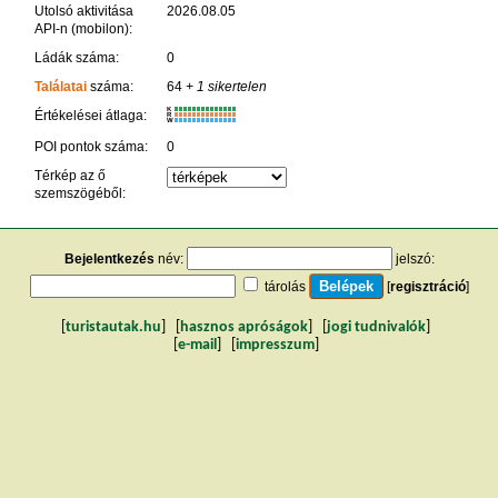
Utolsó aktivitása
2026.08.05
API-n (mobilon):
Ládák száma:
0
Találatai
száma:
64
+ 1 sikertelen
K
Értékelései átlaga:
R
W
POI pontok száma:
0
Térkép az ő
szemszögéből:
Bejelentkezés
név:
jelszó:
tárolás
[
regisztráció
]
[
turistautak.hu
] [
hasznos apróságok
] [
jogi tudnivalók
]
[
e-mail
] [
impresszum
]