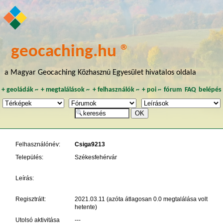
geocaching.hu ®
a Magyar Geocaching Közhasznú Egyesület hivatalos oldala
+
geoládák
~
+
megtalálások
~
+
felhasználók
~
+
poi
~
fórum
FAQ
belépés
Felhasználónév:
Csiga9213
Település:
Székesfehérvár
Leírás:
Regisztrált:
2021.03.11 (azóta átlagosan 0.0 megtalálása volt
hetente)
Utolsó aktivitása
---