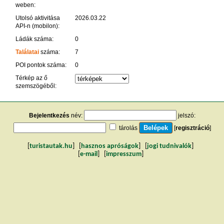
weben:
Utolsó aktivitása
2026.03.22
API-n (mobilon):
Ládák száma:
0
Találatai
száma:
7
POI pontok száma:
0
Térkép az ő
szemszögéből:
Bejelentkezés
név:
jelszó:
tárolás
[
regisztráció
]
[
turistautak.hu
] [
hasznos apróságok
] [
jogi tudnivalók
]
[
e-mail
] [
impresszum
]