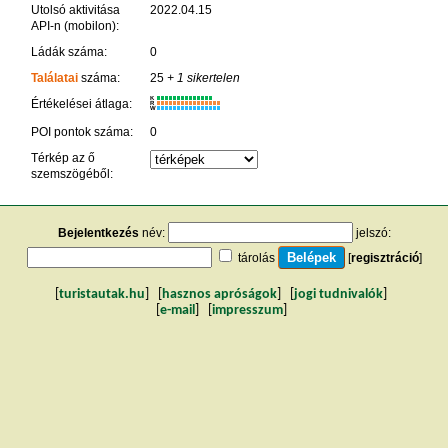
Utolsó aktivitása
2022.04.15
API-n (mobilon):
Ládák száma:
0
Találatai
száma:
25
+ 1 sikertelen
K
Értékelései átlaga:
R
W
POI pontok száma:
0
Térkép az ő
szemszögéből:
Bejelentkezés
név:
jelszó:
tárolás
[
regisztráció
]
[
turistautak.hu
] [
hasznos apróságok
] [
jogi tudnivalók
]
[
e-mail
] [
impresszum
]