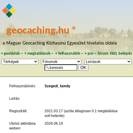
geocaching.hu ®
a Magyar Geocaching Közhasznú Egyesület hivatalos oldala
+
geoládák
~
+
megtalálások
~
+
felhasználók
~
+
poi
~
fórum
FAQ
belépés
Felhasználónév:
Szegedi_family
Leírás:
Regisztrált:
2021.03.17 (azóta átlagosan 0.1 megtalálása
volt hetente)
Utolsó aktivitása
2026.06.19
weben: