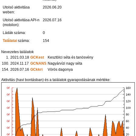
Utolsó aktivitása
2026.06.20
weben:
Utolsó aktivitása API-n
2026.07.16
(mobilon):
Ládák száma:
0
Találatai
száma:
154
Nevezetes találatok
1.
2021.03.18
GCKest
Kesztölci séta és tanösvény
100.
2024.11.17
GCNANS
Nagyárvízi nagy séta
154.
2026.07.16
GCkkri
Vörös dagonya
Aktivitás (havi bontásban) és a találatok gyarapodásának mértéke: