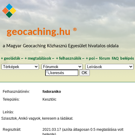
geocaching.hu ®
a Magyar Geocaching Közhasznú Egyesület hivatalos oldala
+
geoládák
~
+
megtalálások
~
+
felhasználók
~
+
poi
~
fórum
FAQ
belépés
Felhasználónév:
fodoraniko
Település:
Kesztölc
Leírás:
Sziasztok, Anikó vagyok, keresem a ládákat.
Regisztrált:
2021.03.17 (azóta átlagosan 0.5 megtalálása volt
hetente)