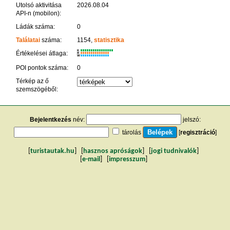
Utolsó aktivitása
2026.08.04
API-n (mobilon):
Ládák száma:
0
Találatai
száma:
1154,
statisztika
K
Értékelései átlaga:
R
W
POI pontok száma:
0
Térkép az ő
szemszögéből:
Bejelentkezés
név:
jelszó:
tárolás
[
regisztráció
]
[
turistautak.hu
] [
hasznos apróságok
] [
jogi tudnivalók
]
[
e-mail
] [
impresszum
]