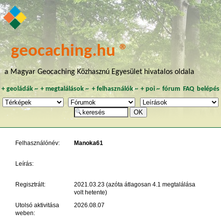
geocaching.hu ®
a Magyar Geocaching Közhasznú Egyesület hivatalos oldala
+
geoládák
~
+
megtalálások
~
+
felhasználók
~
+
poi
~
fórum
FAQ
belépés
Felhasználónév:
Manoka61
Leírás:
Regisztrált:
2021.03.23 (azóta átlagosan 4.1 megtalálása
volt hetente)
Utolsó aktivitása
2026.08.07
weben: