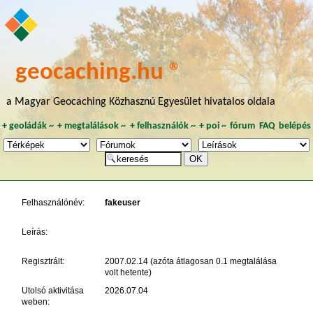
geocaching.hu ®
a Magyar Geocaching Közhasznú Egyesület hivatalos oldala
+
geoládák
~
+
megtalálások
~
+
felhasználók
~
+
poi
~
fórum
FAQ
belépés
Felhasználónév:
fakeuser
Leírás:
Regisztrált:
2007.02.14 (azóta átlagosan 0.1 megtalálása
volt hetente)
Utolsó aktivitása
2026.07.04
weben: