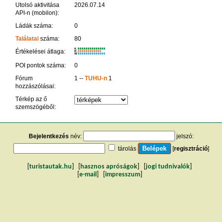
Utolsó aktivitása
2026.07.14
API-n (mobilon):
Ládák száma:
0
Találatai
száma:
80
K
Értékelései átlaga:
R
W
POI pontok száma:
0
Fórum
1 --
TUHU-n
1
hozzászólásai:
Térkép az ő
szemszögéből:
Bejelentkezés
név:
jelszó:
tárolás
[
regisztráció
]
[
turistautak.hu
] [
hasznos apróságok
] [
jogi tudnivalók
]
[
e-mail
] [
impresszum
]