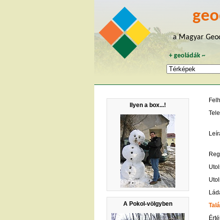
geo
a Magyar Geoc
+
geoládák
~
Fel
Ilyen a box...!
Tele
Leír
Regi
Utol
Utol
Lád
A Pokol-völgyben
Talá
Érté