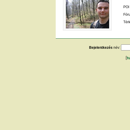
POI
Fór
Tér
Bejelentkezés
név:
[
t