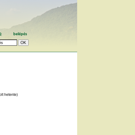
Q
belépés
lt hetente)