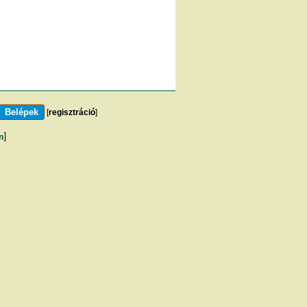
[
regisztráció
]
m
]