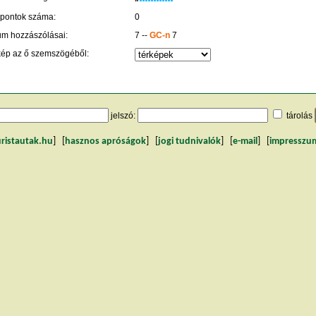
 pontok száma:
0
um hozzászólásai:
7 --
GC-n
7
kép az ő szemszögéből:
jelszó:
tárolás
uristautak.hu
] [
hasznos apróságok
] [
jogi tudnivalók
] [
e-mail
] [
impresszu