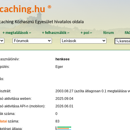
caching.hu ®
aching Közhasznú Egyesület hivatalos oldala
+
megtalálások
~
+
felhasználók
~
+
poi
~
fórum
FA
használónév:
henkeee
pülés:
Eger
ás:
sztrált:
2003.08.27 (azóta átlagosan 0.1 megtalálása vo
só aktivitása weben:
2025.09.04
só aktivitása API-n (mobilon):
2026.06.01
ák száma:
0
latai
száma:
83
K
kelései átlaga:
R
W