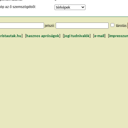
kép az ő szemszögéből:
jelszó:
tárolás
uristautak.hu
] [
hasznos apróságok
] [
jogi tudnivalók
] [
e-mail
] [
impresszu