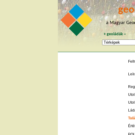
geo
a Magyar Geoc
+
geoládák
~
Fel
Leír
Regi
Utol
Utol
Lád
Talá
Érté
POI