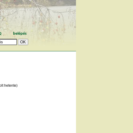
Q
belépés
lt hetente)