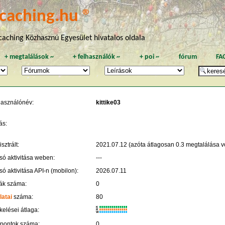
caching.hu ®
aching Közhasznú Egyesület hivatalos oldala
+
megtalálások
~
+
felhasználók
~
+
poi
~
fórum
FA
használónév:
kittike03
ás:
sztrált:
2021.07.12 (azóta átlagosan 0.3 megtalálása vo
só aktivitása weben:
---
só aktivitása API-n (mobilon):
2026.07.11
ák száma:
0
latai
száma:
80
K
kelései átlaga:
R
W
 pontok száma:
0