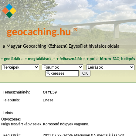
geocaching.hu ®
a Magyar Geocaching Közhasznú Egyesület hivatalos oldala
+
geoládák
~
+
megtalálások
~
+
felhasználók
~
+
poi
~
fórum
FAQ
belépés
Felhasználónév:
OTYE59
Település:
Enese
Leírás:
Üdvözöllek!
Négy testvért képviselek. Korosodó hölgyek vagyunk.
Regisztrált:
2021.07.29 (azóta átlagosan 0.5 megtalálása volt