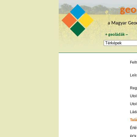
geo
a Magyar Geoc
+
geoládák
~
Fel
Leír
Regi
Utol
Utol
Lád
Talá
Érté
POI