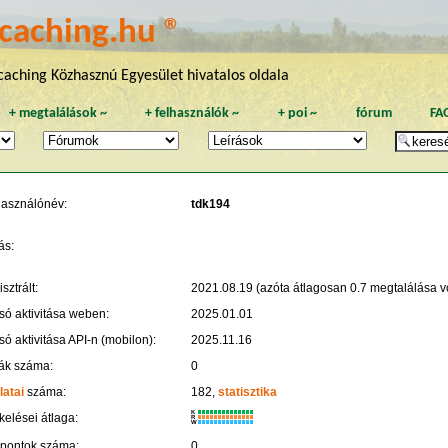
caching.hu ®
aching Közhasznú Egyesület hivatalos oldala
+
megtalálások
~
+
felhasználók
~
+
poi
~
fórum
FA
használónév:
tdk194
ás:
sztrált:
2021.08.19 (azóta átlagosan 0.7 megtalálása vo
só aktivitása weben:
2025.01.01
só aktivitása API-n (mobilon):
2025.11.16
ák száma:
0
latai
száma:
182,
statisztika
K
kelései átlaga:
R
W
 pontok száma:
0