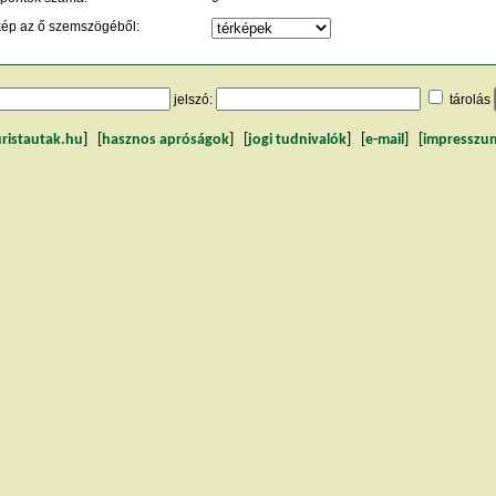
kép az ő szemszögéből:
jelszó:
tárolás
uristautak.hu
] [
hasznos apróságok
] [
jogi tudnivalók
] [
e-mail
] [
impresszu