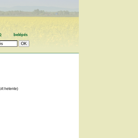
Q
belépés
lt hetente)