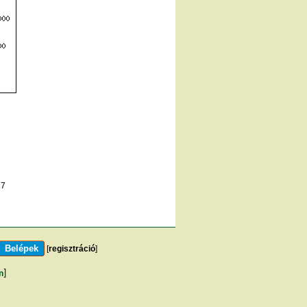
27
[
regisztráció
]
m
]