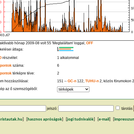
aktívabb hónap 2009-08 volt 55 'Megtaláltam' loggal,
OFF
K
kelései átlaga:
R
W
O
részvétel:
1 alkalommal
 pontok
száma:
6
 pontok
térképre téve:
2
um hozzászólásai:
151 --
GC-n
122,
TUHU-n
2, közös fórumokon 
kép az ő szemszögéből:
jelszó:
tárolás
uristautak.hu
] [
hasznos apróságok
] [
jogi tudnivalók
] [
e-mail
] [
impresszu