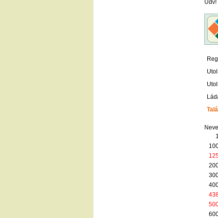
Üdv!
Regi
Utol
Utol
Lád
Talá
Neve
100
12
200
300
400
43
50
600