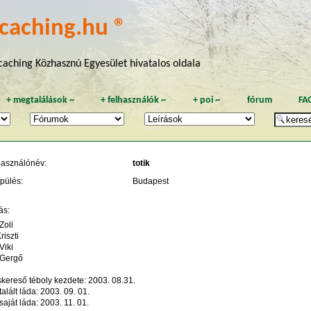
caching.hu ®
aching Közhasznú Egyesület hivatalos oldala
+
megtalálások
~
+
felhasználók
~
+
poi
~
fórum
FA
használónév:
totik
pülés:
Budapest
ás:
Zoli
riszti
Viki
 Gergő
kereső téboly kezdete: 2003. 08.31.
talált láda: 2003. 09. 01.
saját láda: 2003. 11. 01.