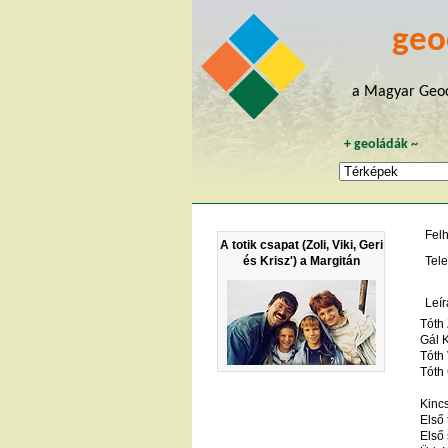
geo
a Magyar Geoc
+
geoládák
~
Fel
A totik csapat (Zoli, Viki, Geri
és Krisz') a Margitán
Tele
Leír
Tóth 
Gál K
Tóth 
Tóth
Kincs
Első 
Első 