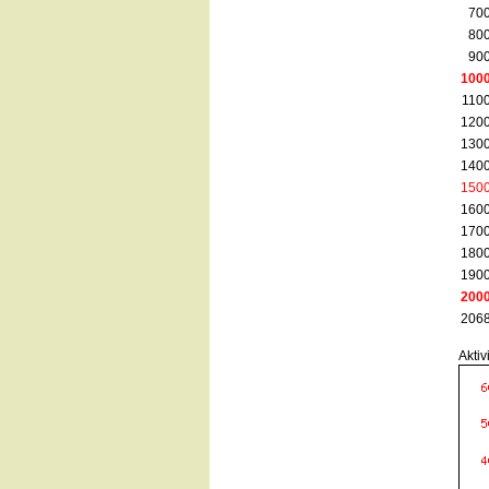
700
800
900
100
1100
1200
1300
1400
150
1600
1700
1800
1900
200
2068
Aktiv