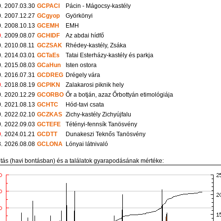
.
2007.03.30
GCPACI
Pácin - Mágocsy-kastély
.
2007.12.27
GCgyop
Györkönyi
.
2008.10.13
GCEMH
EMH
0
.
2009.08.07
GCHIDF
Az abdai hídfő
.
2010.08.11
GCZSAK
Rhédey-kastély, Zsáka
.
2014.03.01
GCTaEs
Tatai Esterházy-kastély és parkja
.
2015.08.03
GCaHun
Isten ostora
.
2016.07.31
GCDREG
Drégely vára
0
.
2018.08.19
GCPIKN
Zalakarosi piknik hely
.
2020.12.29
GCORBO
Őr a botján, azaz Őrbottyán etimológiája
.
2021.08.13
GCHTC
Hód-tavi csata
.
2022.02.10
GCZKAS
Zichy-kastély Zichyújfalu
.
2022.09.03
GCTEFE
Tétényi-fennsík Tanösvény
0
.
2024.01.21
GCDTT
Dunakeszi Teknős Tanösvény
.
2026.08.08
GCLONA
Lónyai látnivaló
itás (havi bontásban) és a találatok gyarapodásának mértéke: