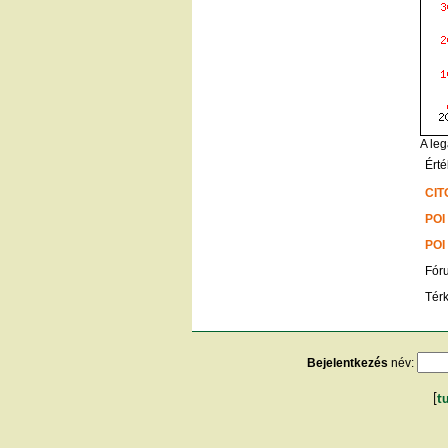
A leg
Érté
CIT
POI
POI
Fór
Tér
Bejelentkezés
név:
[
t