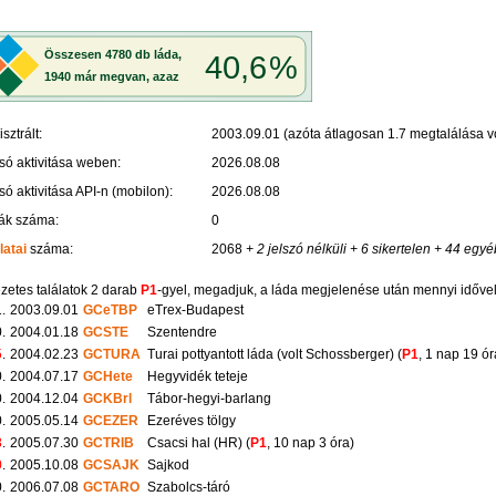
sztrált:
2003.09.01 (azóta átlagosan 1.7 megtalálása vo
só aktivitása weben:
2026.08.08
só aktivitása API-n (mobilon):
2026.08.08
ák száma:
0
latai
száma:
2068
+ 2 jelszó nélküli
+ 6 sikertelen
+ 44 egyé
zetes találatok 2 darab
P1
-gyel, megadjuk, a láda megjelenése után mennyi időve
1.
2003.09.01
GCeTBP
eTrex-Budapest
.
2004.01.18
GCSTE
Szentendre
5
.
2004.02.23
GCTURA
Turai pottyantott láda (volt Schossberger) (
P1
, 1 nap 19 ór
.
2004.07.17
GCHete
Hegyvidék teteje
.
2004.12.04
GCKBrl
Tábor-hegyi-barlang
.
2005.05.14
GCEZER
Ezeréves tölgy
8
.
2005.07.30
GCTRIB
Csacsi hal (HR) (
P1
, 10 nap 3 óra)
0
.
2005.10.08
GCSAJK
Sajkod
.
2006.07.08
GCTARO
Szabolcs-táró