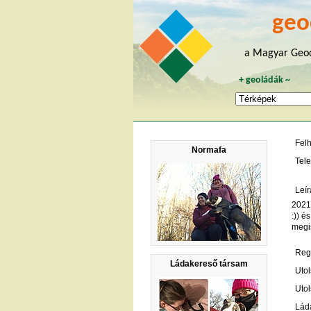
geo
a Magyar Geoc
+
geoládák
~
Fel
Normafa
Tele
Leír
2021
:)) é
megis
Regi
Ládakereső társam
Utol
Utol
Lád