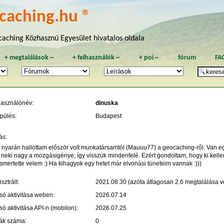
caching.hu ®
aching Közhasznú Egyesület hivatalos oldala
+
megtalálások
~
+
felhasználók
~
+
poi
~
fórum
FA
használónév:
dinuska
pülés:
Budapest
ás:
 nyarán hallottam először volt munkatársamtól (Mauuu77) a geocaching-ről. Van eg
s neki nagy a mozgásigénye, így visszük mindenfelé. Ezért gondoltam, hogy ki kel
mertette velem :) Ha kihagyok egy hetet már elvonási tüneteim vannak :)))
sztrált:
2021.08.30 (azóta átlagosan 2.6 megtalálása vo
só aktivitása weben:
2026.07.14
só aktivitása API-n (mobilon):
2026.07.25
ák száma:
0