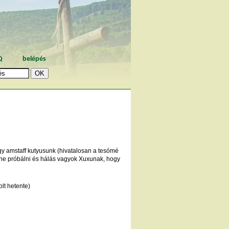
Q
belépés
y amstaff kutyusunk (hivatalosan a tesómé
lene próbálni és hálás vagyok Xuxunak, hogy
lt hetente)