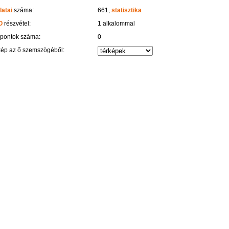
latai
száma:
661,
statisztika
O
részvétel:
1 alkalommal
 pontok száma:
0
kép az ő szemszögéből: