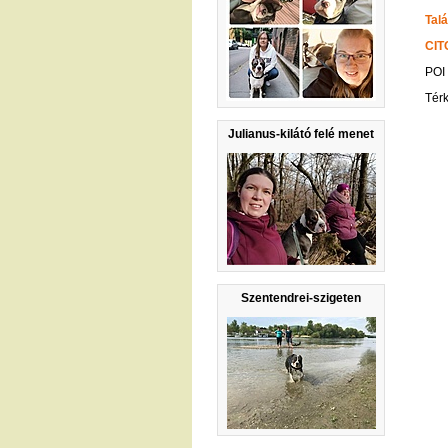
Talá
CIT
POI
Tér
Julianus-kilátó felé menet
Szentendrei-szigeten