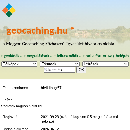
geocaching.hu ®
a Magyar Geocaching Közhasznú Egyesület hivatalos oldala
+
geoládák
~
+
megtalálások
~
+
felhasználók
~
+
poi
~
fórum
FAQ
belépés
Felhasználónév:
biciklihugi57
Leírás:
Szeretek nagyon biciklizni.
Regisztrált:
2021.09.28 (azóta átlagosan 0.5 megtalálása volt
hetente)
Utolsó aktivitása
2026.06.12