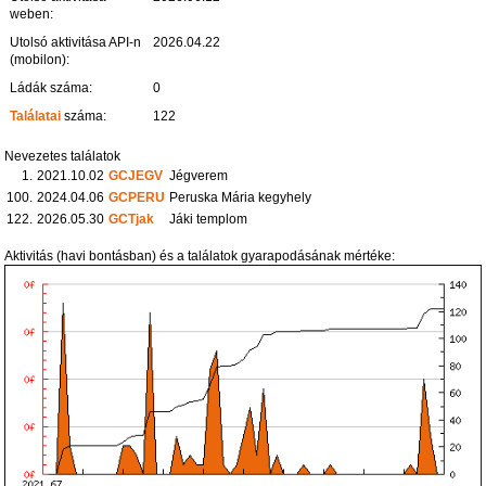
weben:
Utolsó aktivitása API-n
2026.04.22
(mobilon):
Ládák száma:
0
Találatai
száma:
122
Nevezetes találatok
1.
2021.10.02
GCJEGV
Jégverem
100.
2024.04.06
GCPERU
Peruska Mária kegyhely
122.
2026.05.30
GCTjak
Jáki templom
Aktivitás (havi bontásban) és a találatok gyarapodásának mértéke: