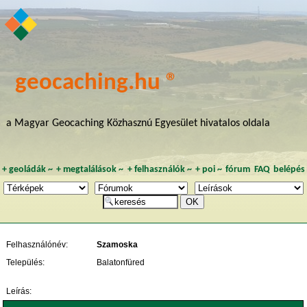
geocaching.hu ®
a Magyar Geocaching Közhasznú Egyesület hivatalos oldala
+
geoládák
~
+
megtalálások
~
+
felhasználók
~
+
poi
~
fórum
FAQ
belépés
Felhasználónév:
Szamoska
Település:
Balatonfüred
Leírás: