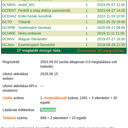
GCM001
mobil_001
1
2023-05-07 12:00
GCFENT
Fentről a világ (fotózz panorámát)
1
2023-04-27 14:20
GCEHAZ
Erdei házak, kunyhók
1
2022-11-19 10:00
GCTO
Tóbarát
1
2022-05-29 18:00
GCSPIR
Szellemjáró Geoláda
1
2020-09-27 08:00
GCHIRE
Híres emberek
1
2019-11-11 21:00
GCMVV
Magyar Várvándor
1
2019-07-27 16:00
GCJaro
Eseményjáró Geovödör
1
2018-09-28 21:05
17 megtalált mozgó láda.
Összesen 26 megtalálás
Regisztrált:
2003.09.03 (azóta átlagosan 0.8 megtalálása volt
hetente)
Utolsó aktivitása
2026.06.15
weben:
Utolsó aktivitása API-n
---
(mobilon):
Ládák
száma:
1,
megtalálásaik
száma: 2491
+ 3 sikertelen
+ 30
egyéb
K
Ládáinak értékelése:
R
W
Találatai
száma:
969
+ 3 sikertelen
+ 10 egyéb