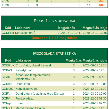
2025
8
0
2
2
0
12
953
2026
7
3
3
3
0
16
969
Piros 1-es statisztika
Kód
Láda neve
Megjelenés
Megtalálás ideje
GCKEER
Keresztúri erdő
2020-02-12 10:41
2020-02-12 12:35
Összesen 1 első megtalálás
Mozgóláda statisztika
Kód
Láda neve
Megtalálás
Megtalálás ideje
GCCRUX
Crux Viator, Útszéli kereszt
3
2023-06-18 11:00
GCKAS
Kastélykutató
3
2022-10-07 11:00
Árpád-kori templomromok,
GCAKT
3
2022-09-11 10:00
templomok 5.0
GCUser
User Hona
3
2019-09-16 19:00
GCM002
Kedvelt helyeink
2
2023-12-10 11:00
GCFA
Dendrológia (utazás az öreg fákhoz)
1
2024-03-10 10:00
GCFV
Forrásvadász
1
2023-12-19 08:30
GCIzgi
Izgimozgi
1
2023-10-13 07:20
GCMKAT
Magyarország katonái
1
2023-05-16 14:15