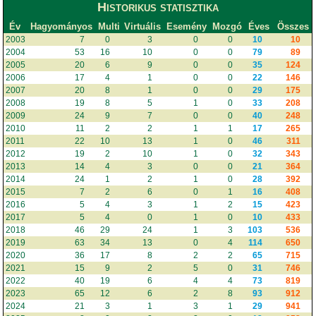
Historikus statisztika
Év
Hagyományos
Multi
Virtuális
Esemény
Mozgó
Éves
Összes
2003
7
0
3
0
0
10
10
2004
53
16
10
0
0
79
89
2005
20
6
9
0
0
35
124
2006
17
4
1
0
0
22
146
2007
20
8
1
0
0
29
175
2008
19
8
5
1
0
33
208
2009
24
9
7
0
0
40
248
2010
11
2
2
1
1
17
265
2011
22
10
13
1
0
46
311
2012
19
2
10
1
0
32
343
2013
14
4
3
0
0
21
364
2014
24
1
2
1
0
28
392
2015
7
2
6
0
1
16
408
2016
5
4
3
1
2
15
423
2017
5
4
0
1
0
10
433
2018
46
29
24
1
3
103
536
2019
63
34
13
0
4
114
650
2020
36
17
8
2
2
65
715
2021
15
9
2
5
0
31
746
2022
40
19
6
4
4
73
819
2023
65
12
6
2
8
93
912
2024
21
3
1
3
1
29
941