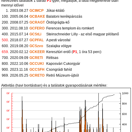
Nevezetes találatok 1 darab
P1
-gyel, megadjuk, a láda megjelenése után
mennyi idővel
1.
2003.08.27
GCIMCP
Jókai-kilátó
100.
2005.06.04
GCBAKE
Balatoni kerékpározás
200.
2008.07.25
GCRAGT
Ördögrágta-kő
300.
2011.08.10
GCFERO
Ferences templom és romkert
400.
2015.07.14
GCStLi
Steinschneider Lilly - az első magyar pilótanő
500
.
2018.07.27
GCPFAL
A pesti városfal
600.
2019.08.20
GCSzvo
Szalajka völgye
659
.
2020.02.12
GCKEER
Keresztúri erdő (
P1
, 1 óra 53 perc)
700.
2020.09.09
GCRETI
Rétisas
800.
2022.10.06
GCCUKI
Kaposvári Cukorgyár
900.
2023.11.16
GCCSFH
Csongrádi fahíd
969.
2026.05.25
GCRETO
Retró Múzeum-újból
Aktivitás (havi bontásban) és a találatok gyarapodásának mértéke: