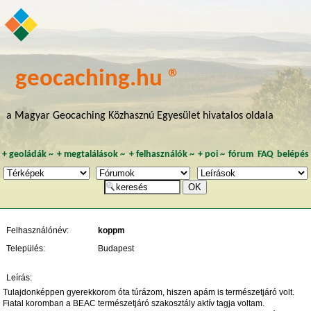
geocaching.hu ®
a Magyar Geocaching Közhasznú Egyesület hivatalos oldala
+
geoládák
~
+
megtalálások
~
+
felhasználók
~
+
poi
~
fórum
FAQ
belépés
Felhasználónév:
koppm
Település:
Budapest
Leírás:
Tulajdonképpen gyerekkorom óta túrázom, hiszen apám is természetjáró volt.
Fiatal koromban a BEAC természetjáró szakosztály aktív tagja voltam.