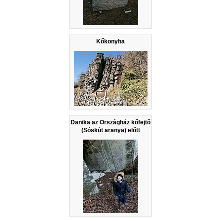
Kőkonyha
Danika az Országház kőfejtő
(Sóskút aranya) előtt