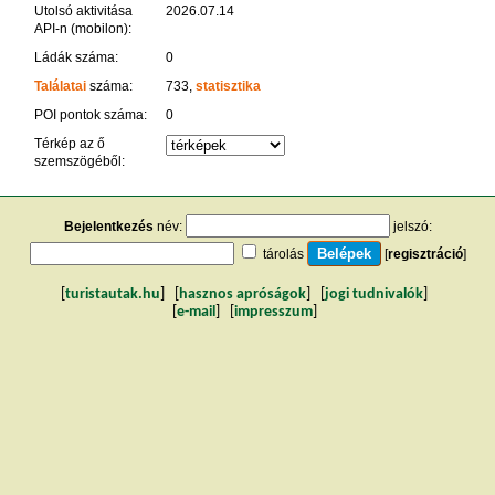
Utolsó aktivitása
2026.07.14
API-n (mobilon):
Ládák száma:
0
Találatai
száma:
733,
statisztika
POI pontok száma:
0
Térkép az ő
szemszögéből:
Bejelentkezés
név:
jelszó:
tárolás
[
regisztráció
]
[
turistautak.hu
] [
hasznos apróságok
] [
jogi tudnivalók
]
[
e-mail
] [
impresszum
]