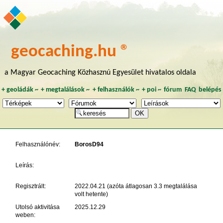
geocaching.hu ®
a Magyar Geocaching Közhasznú Egyesület hivatalos oldala
+
geoládák
~
+
megtalálások
~
+
felhasználók
~
+
poi
~
fórum
FAQ
belépés
Felhasználónév:
BorosD94
Leírás:
Regisztrált:
2022.04.21 (azóta átlagosan 3.3 megtalálása
volt hetente)
Utolsó aktivitása
2025.12.29
weben: