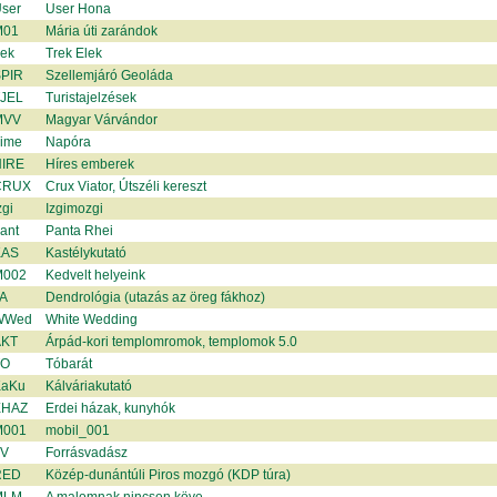
ser
User Hona
M01
Mária úti zarándok
rek
Trek Elek
PIR
Szellemjáró Geoláda
JEL
Turistajelzések
MVV
Magyar Várvándor
ime
Napóra
IRE
Híres emberek
CRUX
Crux Viator, Útszéli kereszt
gi
Izgimozgi
ant
Panta Rhei
KAS
Kastélykutató
002
Kedvelt helyeink
A
Dendrológia (utazás az öreg fákhoz)
WWed
White Wedding
KT
Árpád-kori templomromok, templomok 5.0
TO
Tóbarát
aKu
Kálváriakutató
EHAZ
Erdei házak, kunyhók
001
mobil_001
V
Forrásvadász
RED
Közép-dunántúli Piros mozgó (KDP túra)