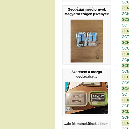
GCU
GC
Geodéziai mérőtornyok
GCt
Magyarországon jelvények
GCS
GCT
GC
GCT
GCH
GC
GCIz
GCp
GC
GCM
Szeretem a mozgó
geoládákat...
GCF
GC
GCA
GC
GCK
GC
GCM
GCF
GC
...de ők menekülnek előlem.