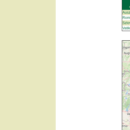
Ausz
Rom
Szlo
Vati