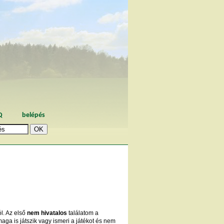
Q
belépés
ól. Az első
nem hivatalos
találatom a
aga is játszik vagy ismeri a játékot és nem