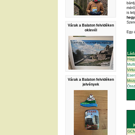
bánt
mérő
is te
heg
Szere
Várak a Balaton felvidéken
oklevél
Egy 
Lád
Hag
Mult
Virt
Ese
Várak a Balaton felvidéken
Moz
jelvények
Össz
GC