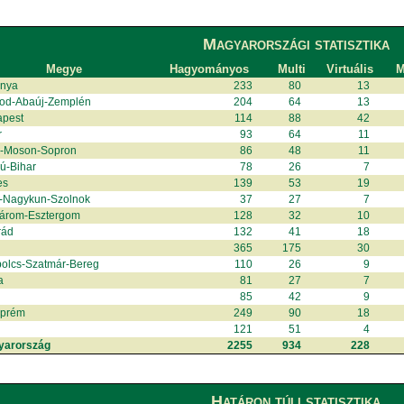
Magyarországi statisztika
Megye
Hagyományos
Multi
Virtuális
M
anya
233
80
13
od-Abaúj-Zemplén
204
64
13
apest
114
88
42
r
93
64
11
r-Moson-Sopron
86
48
11
ú-Bihar
78
26
7
es
139
53
19
-Nagykun-Szolnok
37
27
7
árom-Esztergom
128
32
10
rád
132
41
18
365
175
30
olcs-Szatmár-Bereg
110
26
9
a
81
27
7
85
42
9
zprém
249
90
18
121
51
4
yarország
2255
934
228
Határon túli statisztika