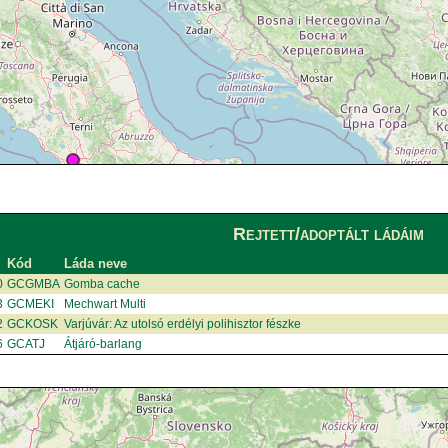
Rejtett/adoptált ládáim
Kód
Láda neve
0
GCGMBA
Gomba cache
3
GCMEKI
Mechwart Multi
2
GCKOSK
Varjúvár: Az utolsó erdélyi polihisztor fészke
6
GCATJ
Átjáró-barlang