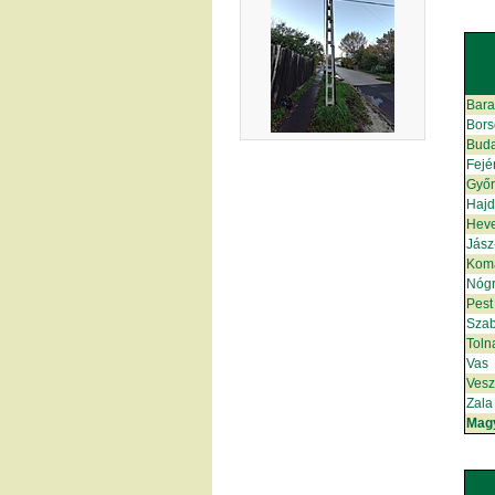
Bar
Bors
Bud
Fejé
Győ
Hajd
Hev
Jász
Kom
Nóg
Pest
Szab
Toln
Vas
Ves
Zala
Mag