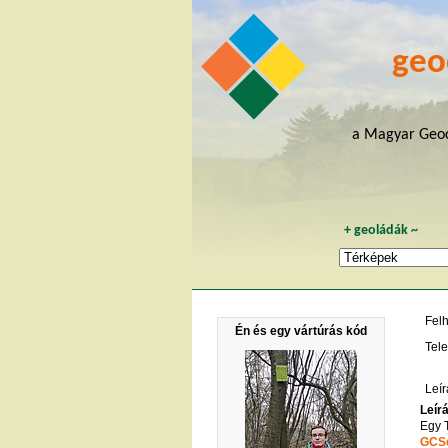
geo
a Magyar Geoc
+
geoládák
~
Fel
Én és egy vártúrás kód
Tele
Leír
Leír
Egy T
GCS