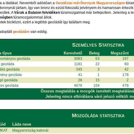
ja a ládákat. Nevemből adódóan a
Geodéziai mérőtornyok Magyarországon
túram
toronynál jártam, így van bronz és ezüst fokozatú jelvényem és hamarosan érkezik
ljesítek. A
Várak a Balaton felvidéken
túramozgalmat már befejeztem. Jelenleg a l
ységben
túramozgalommal állok.
tek biciklizni, ezért a legtöbb geoládát így találtam meg.
adoptált
geoládám
van eddig.
Személyes Statisztika
a típus
Kereshető
Beteg
Megszűnt
yományos geoláda
3083
63
197
i geoláda
1181
22
60
uális geoláda
345
3
42
mény geoláda
41
1
178
gó geoláda
26
15
2
es geoláda
4676
104
479
Összes megtalálás a mozgók ismételt megtalálásá
Jelenleg nincs elbírálásra váró jelszó nélküli m
Mozgóláda statisztika
Kód
Láda neve
MKAT
Magyarország katonái