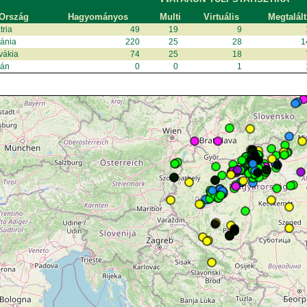
Ország
Hagyományos
Multi
Virtuális
Megtalált
tria
49
19
9
ánia
220
25
28
1
vákia
74
25
18
kán
0
0
1