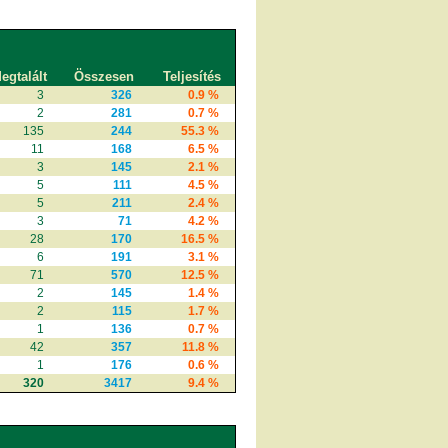
egtalált
Összesen
Teljesítés
3
326
0.9 %
2
281
0.7 %
135
244
55.3 %
11
168
6.5 %
3
145
2.1 %
5
111
4.5 %
5
211
2.4 %
3
71
4.2 %
28
170
16.5 %
6
191
3.1 %
71
570
12.5 %
2
145
1.4 %
2
115
1.7 %
1
136
0.7 %
42
357
11.8 %
1
176
0.6 %
320
3417
9.4 %