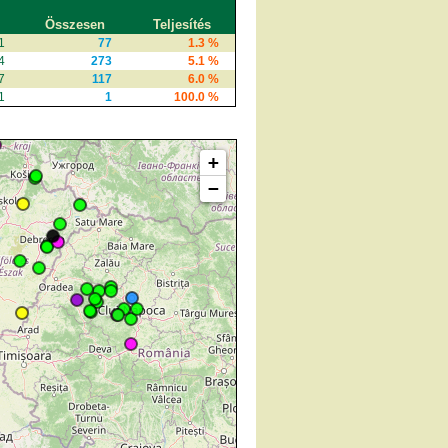
Összesen
Teljesítés
1
77
1.3 %
4
273
5.1 %
7
117
6.0 %
1
1
100.0 %
+
−