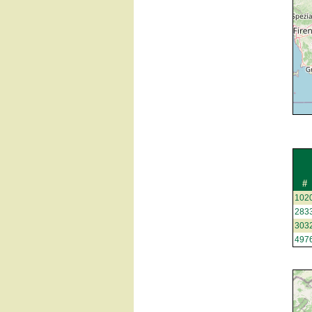
#
102
283
303
497