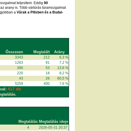
ozgalmat teljesítem. Eddig
90
 az arany is. Több vártúrás túramozgalmat
egjobban a
Várak a Pilisben és a Budai-
Összesen
Megtalált
Arány
3343
212
6,3 %
1263
91
7,2 %
390
53
13,6 %
220
18
8,2 %
43
26
60,5 %
5259
400
7,6 %
417 db
val:
egtalálás.
Megtalálás
Megtalálás ideje
4
2026-05-31 20:37