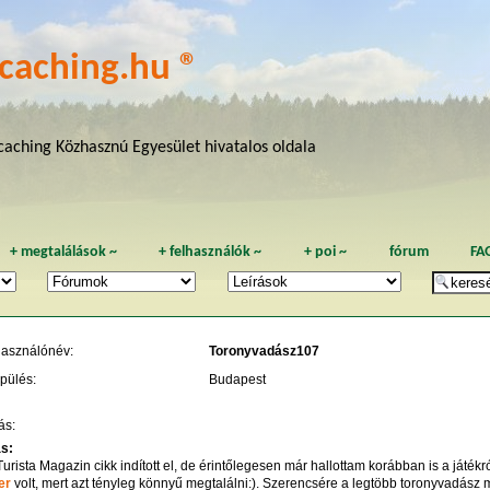
caching.hu ®
aching Közhasznú Egyesület hivatalos oldala
+
megtalálások
~
+
felhasználók
~
+
poi
~
fórum
FA
használónév:
Toronyvadász107
pülés:
Budapest
ás:
ás:
urista Magazin cikk indított el, de érintőlegesen már hallottam korábban is a játékr
er
volt, mert azt tényleg könnyű megtalálni:). Szerencsére a legtöbb toronyvadász m