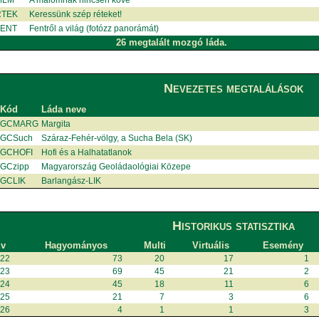
MLM
A malomnak nincsen köve
RTEK
Keressünk szép réteket!
ENT
Fentről a világ (fotózz panorámát)
26 megtalált mozgó láda.
Nevezetes megtalálások
Kód
Láda neve
GCMARG
Margita
GCSuch
Száraz-Fehér-völgy, a Sucha Bela (SK)
GCHOFI
Hofi és a Halhatatlanok
GCzipp
Magyarország Geoládaológiai Közepe
GCLIK
Barlangász-LIK
Historikus statisztika
v
Hagyományos
Multi
Virtuális
Esemény
022
73
20
17
1
023
69
45
21
2
024
45
18
11
6
025
21
7
3
6
026
4
1
1
3