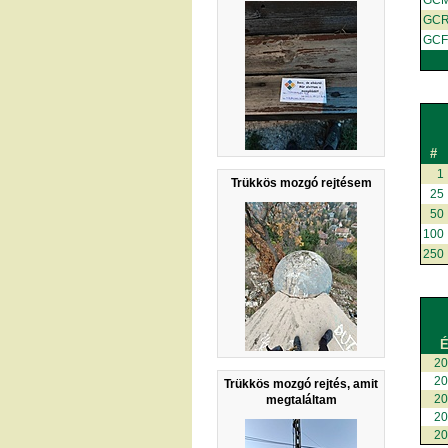
GC
GC
GCF
#
1
Trükkös mozgó rejtésem
25
50
100
250
É
2
2
Trükkös mozgó rejtés, amit
2
megtaláltam
2
2