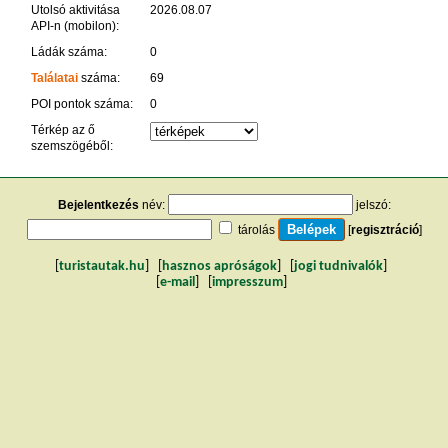
Utolsó aktivitása
2026.08.07
API-n (mobilon):
Ládák száma:
0
Találatai
száma:
69
POI pontok száma:
0
Térkép az ő
szemszögéből:
Bejelentkezés
név:
jelszó:
tárolás
[
regisztráció
]
[
turistautak.hu
] [
hasznos apróságok
] [
jogi tudnivalók
]
[
e-mail
] [
impresszum
]