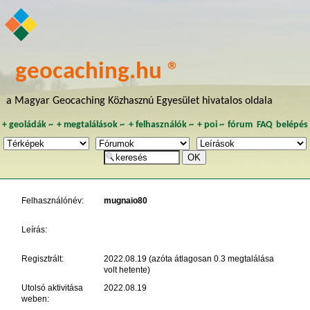
geocaching.hu ®
a Magyar Geocaching Közhasznú Egyesület hivatalos oldala
+
geoládák
~
+
megtalálások
~
+
felhasználók
~
+
poi
~
fórum
FAQ
belépés
Felhasználónév:
mugnaio80
Leírás:
Regisztrált:
2022.08.19 (azóta átlagosan 0.3 megtalálása
volt hetente)
Utolsó aktivitása
2022.08.19
weben: