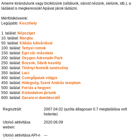
Amerre kirándulunk vagy biciklizünk (sétálunk, várost nézünk, síelünk, stb.), a
ládákat is megkeressük! Apával járok ládázni.
Mérföldköveink:
Legújabb:
Keszthely
1. találat:
Népsziget
10. találat:
Margita
50. találat:
Kilátás kálváriával
100. találat:
Tettyei romok
150. találat:
Egri vár másolata
200. találat:
Oxygen Adrenalin Park
250. találat:
Bozsok, Sibrik kastély
300. találat:
Tétényi fennsík tanösvény
350. találat:
Laci
400. találat:
Csörgőpatak völgye
450. találat:
Hidegség, Szent András templom
500. találat:
Forrás a hegyen
550. találat:
Kisbodakon jártunk
600. találat:
Garancsi dombkerülő
Regisztrált:
2007.04.02 (azóta átlagosan 0.7 megtalálása volt
hetente)
Utolsó aktivitása
2020.06.09
weben:
Utolsó aktivitása API-n
---