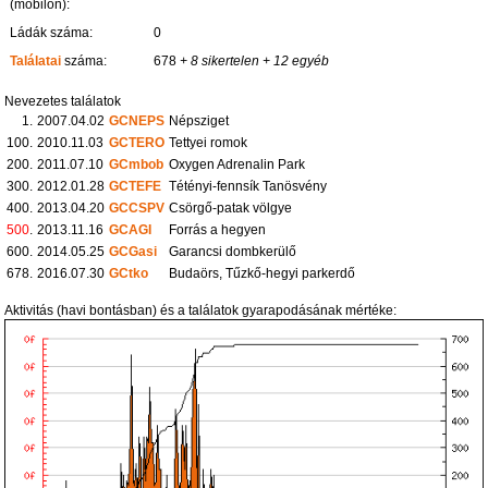
(mobilon):
Ládák száma:
0
Találatai
száma:
678
+ 8 sikertelen
+ 12 egyéb
Nevezetes találatok
1.
2007.04.02
GCNEPS
Népsziget
100.
2010.11.03
GCTERO
Tettyei romok
200.
2011.07.10
GCmbob
Oxygen Adrenalin Park
300.
2012.01.28
GCTEFE
Tétényi-fennsík Tanösvény
400.
2013.04.20
GCCSPV
Csörgő-patak völgye
500
.
2013.11.16
GCAGI
Forrás a hegyen
600.
2014.05.25
GCGasi
Garancsi dombkerülő
678.
2016.07.30
GCtko
Budaörs, Tűzkő-hegyi parkerdő
Aktivitás (havi bontásban) és a találatok gyarapodásának mértéke: