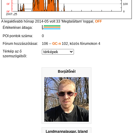
A legaktívabb hónap 2014-05 volt 33 'Megtaláltam' loggal,
OFF
K
Értékelései átlaga:
R
W
POI pontok száma:
0
Fórum hozzászólásai:
106 --
GC-n
102, közös fórumokon 4
Térkép az ő
szemszögéből:
Borjúfőnél
Landmannalaugar, Izland