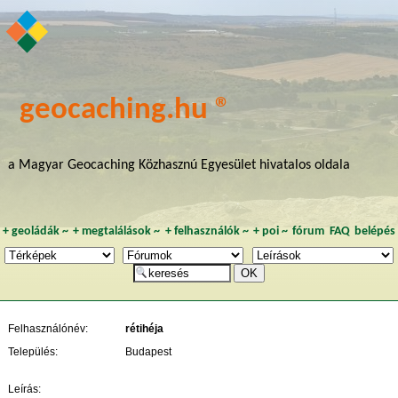
geocaching.hu ®
a Magyar Geocaching Közhasznú Egyesület hivatalos oldala
+
geoládák
~
+
megtalálások
~
+
felhasználók
~
+
poi
~
fórum
FAQ
belépés
Felhasználónév:
rétihéja
Település:
Budapest
Leírás: