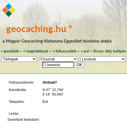
geocaching.hu ®
a Magyar Geocaching Közhasznú Egyesület hivatalos oldala
+
geoládák
~
+
megtalálások
~
+
felhasználók
~
+
poi
~
fórum
FAQ
belépés
Felhasználónév:
Sirdna87
Koordináta:
N 47° 22,794'
E 18° 56,460'
Település:
Érd
Leírás:
Szeretünk kirándulni