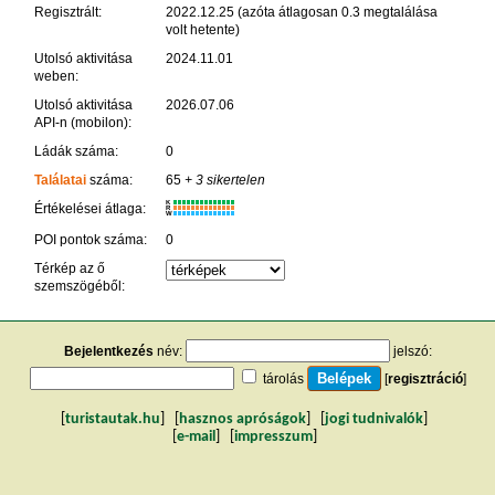
Regisztrált:
2022.12.25 (azóta átlagosan 0.3 megtalálása
volt hetente)
Utolsó aktivitása
2024.11.01
weben:
Utolsó aktivitása
2026.07.06
API-n (mobilon):
Ládák száma:
0
Találatai
száma:
65
+ 3 sikertelen
K
Értékelései átlaga:
R
W
POI pontok száma:
0
Térkép az ő
szemszögéből:
Bejelentkezés
név:
jelszó:
tárolás
[
regisztráció
]
[
turistautak.hu
] [
hasznos apróságok
] [
jogi tudnivalók
]
[
e-mail
] [
impresszum
]