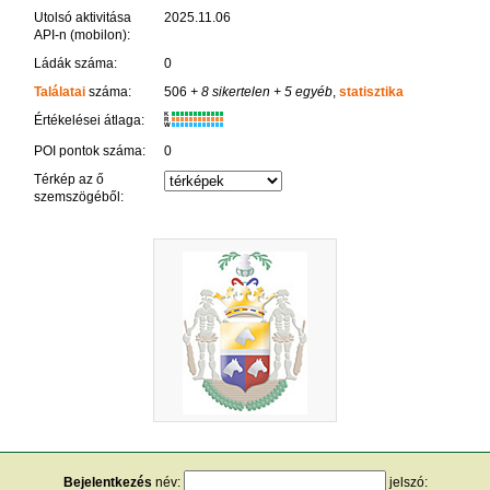
Utolsó aktivitása
2025.11.06
API-n (mobilon):
Ládák száma:
0
Találatai
száma:
506
+ 8 sikertelen
+ 5 egyéb
,
statisztika
K
Értékelései átlaga:
R
W
POI pontok száma:
0
Térkép az ő
szemszögéből:
Bejelentkezés
név:
jelszó: