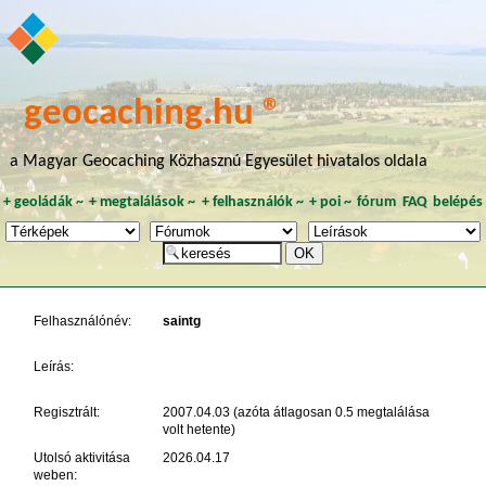
geocaching.hu ®
a Magyar Geocaching Közhasznú Egyesület hivatalos oldala
+
geoládák
~
+
megtalálások
~
+
felhasználók
~
+
poi
~
fórum
FAQ
belépés
Felhasználónév:
saintg
Leírás:
Regisztrált:
2007.04.03 (azóta átlagosan 0.5 megtalálása
volt hetente)
Utolsó aktivitása
2026.04.17
weben: