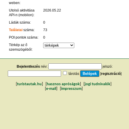
weben:
Utolsó aktivitása
2026.05.22
API-n (mobilon):
Ládák száma:
0
Találatai
száma:
73
POI pontok száma:
0
Térkép az ő
szemszögéből:
Bejelentkezés
név:
jelszó:
tárolás
[
regisztráció
]
[
turistautak.hu
] [
hasznos apróságok
] [
jogi tudnivalók
]
[
e-mail
] [
impresszum
]