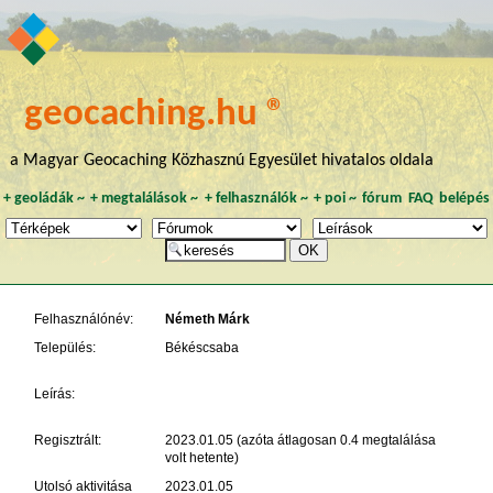
geocaching.hu ®
a Magyar Geocaching Közhasznú Egyesület hivatalos oldala
+
geoládák
~
+
megtalálások
~
+
felhasználók
~
+
poi
~
fórum
FAQ
belépés
Felhasználónév:
Németh Márk
Település:
Békéscsaba
Leírás:
Regisztrált:
2023.01.05 (azóta átlagosan 0.4 megtalálása
volt hetente)
Utolsó aktivitása
2023.01.05