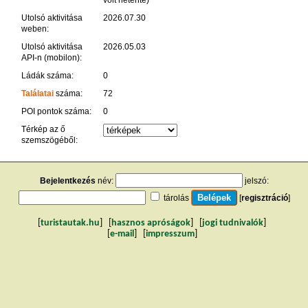
Utolsó aktivitása
2026.07.30
weben:
Utolsó aktivitása
2026.05.03
API-n (mobilon):
Ládák száma:
0
Találatai
száma:
72
POI pontok száma:
0
Térkép az ő
szemszögéből:
Bejelentkezés
név:
jelszó:
tárolás
[
regisztráció
]
[
turistautak.hu
] [
hasznos apróságok
] [
jogi tudnivalók
]
[
e-mail
] [
impresszum
]