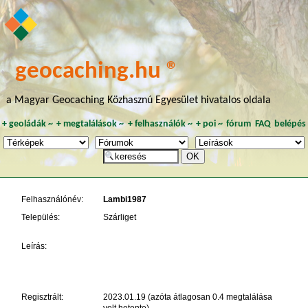
geocaching.hu ®
a Magyar Geocaching Közhasznú Egyesület hivatalos oldala
+
geoládák
~
+
megtalálások
~
+
felhasználók
~
+
poi
~
fórum
FAQ
belépés
Felhasználónév:
Lambi1987
Település:
Szárliget
Leírás:
Regisztrált:
2023.01.19 (azóta átlagosan 0.4 megtalálása
volt hetente)