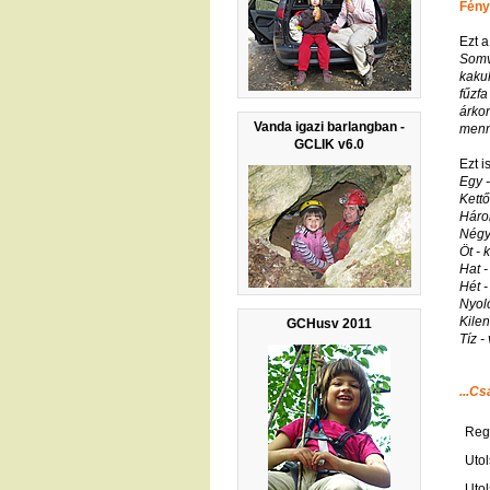
Fény
Ezt a
Somv
kakuk
fűzfa
árkon
Vanda igazi barlangban -
menn
GCLIK v6.0
Ezt i
Egy -
Kettő
Háro
Négy 
Öt - 
Hat -
Hét -
Nyolc
Kilen
GCHusv 2011
Tíz -
...Cs
Regi
Utol
Utol