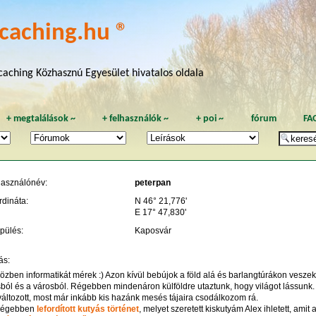
caching.hu ®
aching Közhasznú Egyesület hivatalos oldala
+
megtalálások
~
+
felhasználók
~
+
poi
~
fórum
FA
használónév:
peterpan
rdináta:
N 46° 21,776'
E 17° 47,830'
pülés:
Kaposvár
ás:
özben informatikát mérek :) Azon kívül bebújok a föld alá és barlangtúrákon veszek
sból és a városból. Régebben mindenáron külföldre utaztunk, hogy világot lássunk
áltozott, most már inkább kis hazánk mesés tájaira csodálkozom rá.
régebben
lefordított kutyás történet
, melyet szeretett kiskutyám Alex ihletett, amit