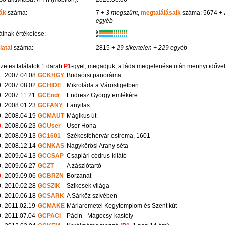
ák
száma:
7
+ 3 megszűnt
,
megtalálásaik
száma: 5674
+ 
egyéb
K
inak értékelése:
R
W
latai
száma:
2815
+ 29 sikertelen
+ 229 egyéb
zetes találatok 1 darab
P1
-gyel, megadjuk, a láda megjelenése után mennyi időve
1.
2007.04.08
GCKHGY
Budaörsi panoráma
.
2007.08.02
GCHIDE
Mikroláda a Városligetben
.
2007.11.21
GCEndr
Endresz György emlékére
.
2008.01.23
GCFANY
Fanyilas
.
2008.04.19
GCMAUT
Mágikus út
0
.
2008.06.23
GCUser
User Hona
.
2008.09.13
GC1601
Székesfehérvár ostroma, 1601
.
2008.12.14
GCNKAS
Nagykőrösi Arany séta
.
2009.04.13
GCCSAP
Csaplári cédrus-kilátó
.
2009.06.27
GCZT
A zászlótartó
0
.
2009.09.06
GCBRZN
Borzanat
.
2010.02.28
GCSZIK
Szikesek világa
.
2010.06.18
GCSARK
A Sárköz szívében
.
2011.02.19
GCMAKE
Máriaremetei Kegytemplom és Szent kút
.
2011.07.04
GCPACI
Pácin - Mágocsy-kastély