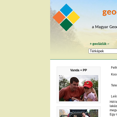
geo
a Magyar Geoc
+
geoládák
~
Fel
Vanda + PP
Koo
Tele
Leír
Hét k
laká
megv
Egy 