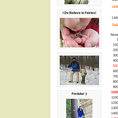
Lád
I Do Believe in Fairies!
Ládá
Talá
Neve
100
200
300
400
50
600
700
800
900
100
Fordulat :)
1100
1200
1300
1400