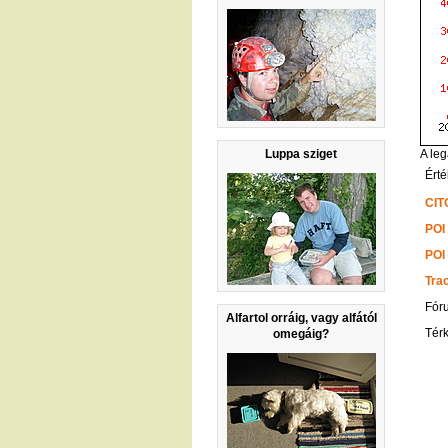
Luppa sziget
A leg
Érté
CIT
POI
POI
Tra
Fór
Alfartol orráig, vagy alfától
Tér
omegáig?