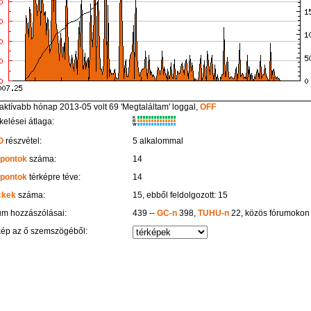
aktívabb hónap 2013-05 volt 69 'Megtaláltam' loggal,
OFF
K
kelései átlaga:
R
W
O
részvétel:
5 alkalommal
 pontok
száma:
14
 pontok
térképre téve:
14
ckek
száma:
15, ebből feldolgozott: 15
um hozzászólásai:
439 --
GC-n
398,
TUHU-n
22, közös fórumokon
kép az ő szemszögéből: