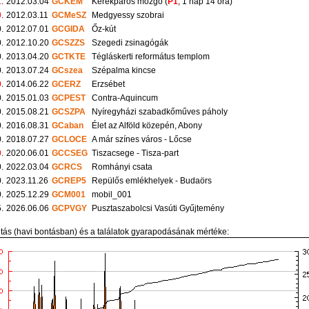
1
.
2012.03.04
GCKEM
Kerékpáros mozgó (
P1
, 1 nap 14 óra)
0
.
2012.03.11
GCMeSZ
Medgyessy szobrai
.
2012.07.01
GCGIDA
Őz-kút
.
2012.10.20
GCSZZS
Szegedi zsinagógák
.
2013.04.20
GCTKTE
Tégláskerti református templom
.
2013.07.24
GCszea
Szépalma kincse
0
.
2014.06.22
GCERZ
Erzsébet
.
2015.01.03
GCPEST
Contra-Aquincum
.
2015.08.21
GCSZPA
Nyíregyházi szabadkőműves páholy
.
2016.08.31
GCaban
Élet az Alföld közepén, Abony
.
2018.07.27
GCLOCE
A már színes város - Lőcse
0
.
2020.06.01
GCCSEG
Tiszacsege - Tisza-part
.
2022.03.04
GCRCS
Romhányi csata
.
2023.11.26
GCREP5
Repülős emlékhelyek - Budaörs
.
2025.12.29
GCM001
mobil_001
.
2026.06.06
GCPVGY
Pusztaszabolcsi Vasúti Gyűjtemény
itás (havi bontásban) és a találatok gyarapodásának mértéke: