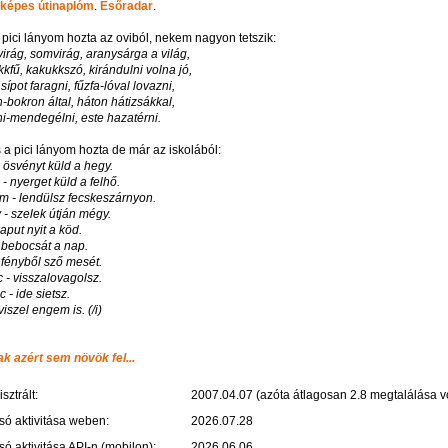
képes útinaplóm
.
Esőradar
.
 pici lányom hozta az oviból, nekem nagyon tetszik:
irág, somvirág, aranysárga a világ,
kfű, kakukkszó, kirándulni volna jó,
 sípot faragni, fűzfa-lóval lovazni,
-bokron által, háton hátizsákkal,
i-mendegélni, este hazatérni.
s a pici lányom hozta de már az iskolából:
 ösvényt küld a hegy.
 - nyerget küld a felhő.
m - lendülsz fecskeszárnyon.
- szelek útján mégy.
kaput nyit a köd.
 bebocsát a nap.
 fényből sző mesét.
 - visszalovagolsz.
c - ide sietsz.
 viszel engem is. (/i)
ak azért sem növök fel...
sztrált:
2007.04.07 (azóta átlagosan 2.8 megtalálása vo
só aktivitása weben:
2026.07.28
só aktivitása API-n (mobilon):
2026.06.06