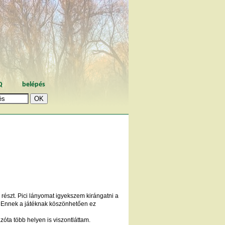
Q
belépés
 részt. Pici lányomat igyekszem kirángatni a
. Ennek a játéknak köszönhetően ez
 azóta több helyen is viszontláttam.