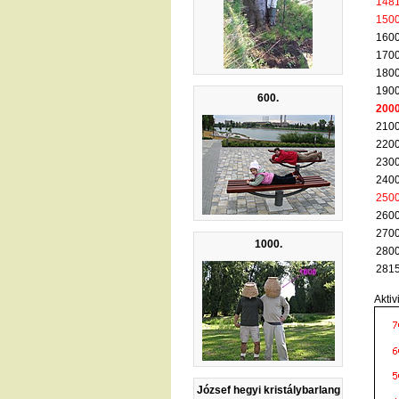
148
150
1600
1700
1800
1900
600.
200
2100
2200
2300
2400
250
2600
2700
1000.
2800
2815
Aktiv
József hegyi kristálybarlang