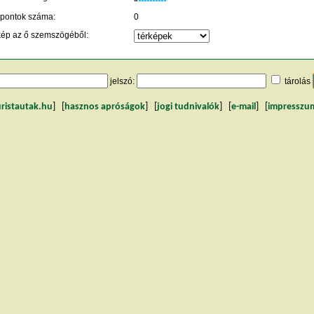
 pontok száma:
0
kép az ő szemszögéből:
jelszó:
tárolás
uristautak.hu
] [
hasznos apróságok
] [
jogi tudnivalók
] [
e-mail
] [
impresszu