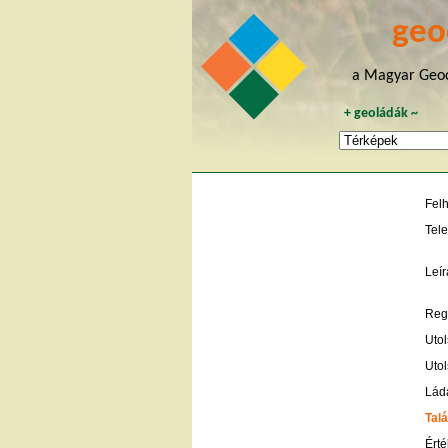
geo
a Magyar Geoc
+
geoládák
~
Fel
Tele
Leír
Regi
Utol
Utol
Lád
Talá
Érté