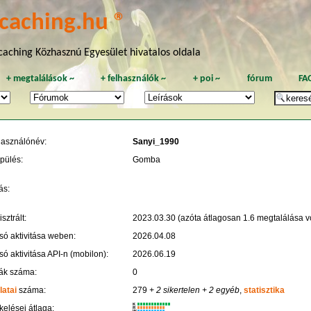
caching.hu ®
aching Közhasznú Egyesület hivatalos oldala
+
megtalálások
~
+
felhasználók
~
+
poi
~
fórum
FA
használónév:
Sanyi_1990
pülés:
Gomba
ás:
sztrált:
2023.03.30 (azóta átlagosan 1.6 megtalálása vo
só aktivitása weben:
2026.04.08
só aktivitása API-n (mobilon):
2026.06.19
ák száma:
0
latai
száma:
279
+ 2 sikertelen
+ 2 egyéb
,
statisztika
K
kelései átlaga:
R
W