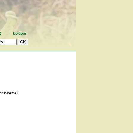
Q
belépés
lt hetente)