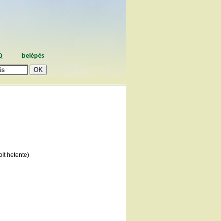
Q
belépés
lt hetente)