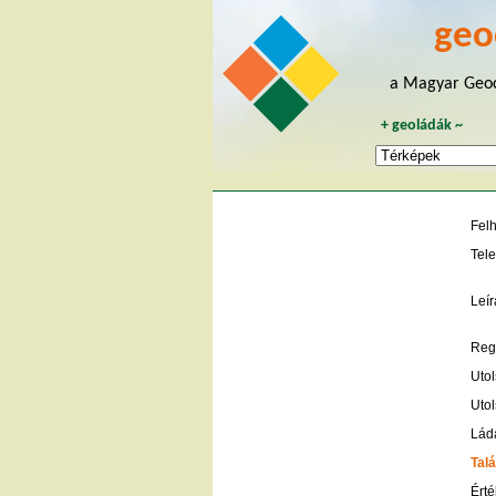
geo
a Magyar Geoc
+
geoládák
~
Fel
Tele
Leír
Regi
Utol
Utol
Lád
Talá
Érté