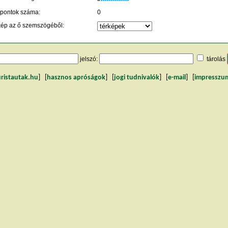
 pontok száma:
0
kép az ő szemszögéből:
jelszó:
tárolás
uristautak.hu
] [
hasznos apróságok
] [
jogi tudnivalók
] [
e-mail
] [
impresszu