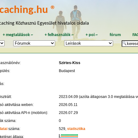
caching.hu ®
aching Közhasznú Egyesület hivatalos oldala
+
megtalálások
~
+
felhasználók
~
+
poi
~
fórum
FA
használónév:
Szirtes-Kiss
pülés:
Budapest
ás:
sztrált:
2023.04.09 (azóta átlagosan 3.0 megtalálása vo
só aktivitása weben:
2026.05.11
só aktivitása API-n (mobilon):
2026.07.29
ák száma:
0
latai
száma:
529,
statisztika
K
kelései átlaga:
R
W